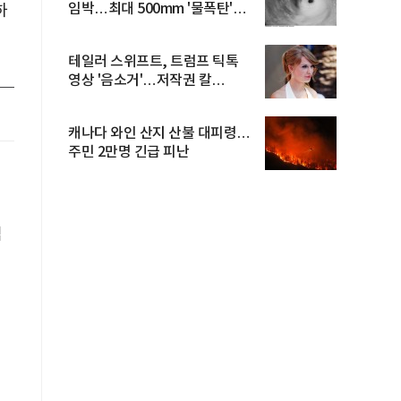
임박…최대 500mm '물폭탄'
하
예고
테일러 스위프트, 트럼프 틱톡
영상 '음소거'…저작권 칼
빼들었...
캐나다 와인 산지 산불 대피령…
주민 2만명 긴급 피난
심