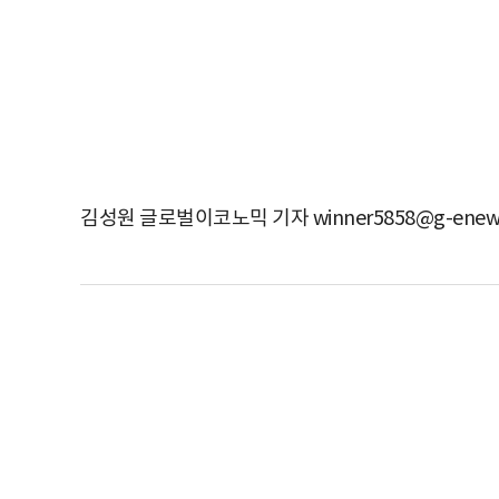
김성원 글로벌이코노믹 기자 winner5858@g-enew