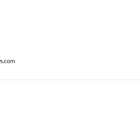
박지수 아나운서가 타본 ‘전설의 무쏘’
초보자도 반할 반전 매력”
s.com