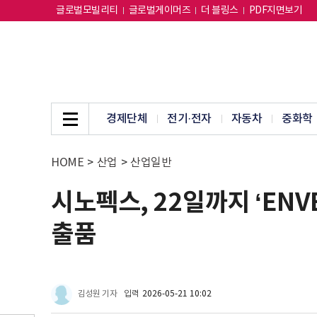
글로벌모빌리티
글로벌게이머즈
더 블링스
PDF지면보기
경제단체
전기·전자
자동차
중화학
HOME
>
산업
>
산업일반
시노펙스, 22일까지 ‘EN
출품
김성원 기자
입력
2026-05-21 10:02