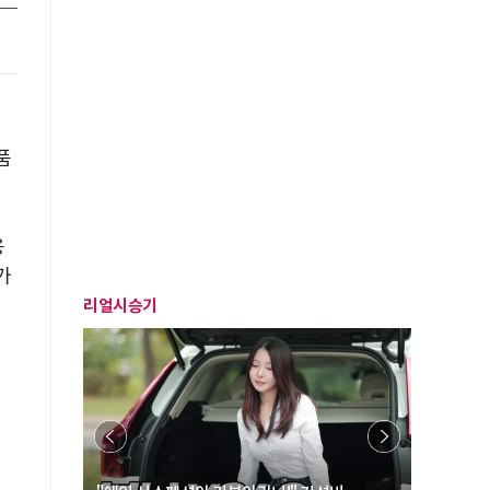
품
용
가
리얼시승기