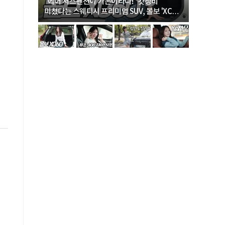
… “여성·
"에어 서스펜션이 기본이라니!" 갓성비
"디자인 대
미쳤다는 스웨디시 프리미엄 SUV, 볼보 'XC60
크로스오버
B5 울트라'