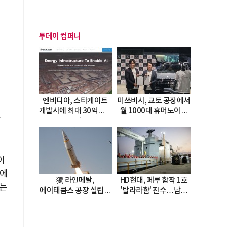
투데이 컴퍼니
엔비디아, 스타게이트
미쓰비시, 교토 공장에서
개발사에 최대 30억달러
월 1000대 휴머노이드
막
투자
양산
이
칼에
獨 라인메탈,
HD현대, 페루 합작 1호
리는
에이태큼스 공장 설립…
'탈라라함' 진수…남미
美 탄약고 기갈 해소
방산거점 결실
한계