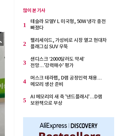
많이 본 기사
테슬라 모델Y L 미국형, 50W 냉각 충전
1
빠졌다
팰리세이드, 가성비로 시장 열고 현대차
2
플래그십 SUV 우뚝
샌디스크 ‘2000달러도 약세’
3
전망…'강력매수' 평가
머스크 테라팹, D램 공정인력 채용…
4
메모리 생산 준비
AI 메모리의 새 축 '낸드플래시'…D램
5
보완책으로 부상