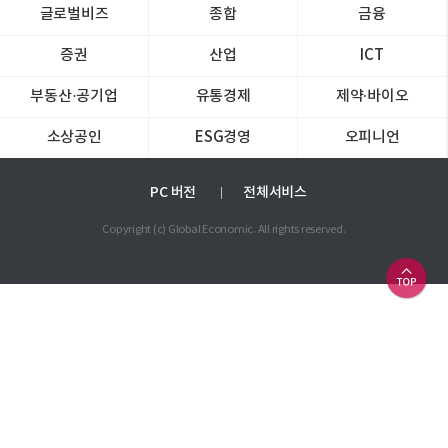
글로벌비즈
종합
금융
증권
산업
ICT
부동산·공기업
유통경제
제약∙바이오
소상공인
ESG경영
오피니언
PC 버전
전체서비스
Copyright (c) Global Economic. All rights reserved.