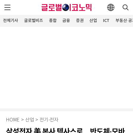
전체기사
글로벌비즈
종합
금융
증권
산업
ICT
부동산·공
HOME
>
산업
>
전기·전자
삼성전자 美 본사 텍사스로…반도체·모바