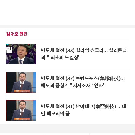
김대호 진단
반도체 열전 (33) 윌리엄 쇼클리... 실리콘밸
리 " 최초의 노벨상"
반도체 열전 (32) 트렌드포스(集邦科技)...
메모리 풍향계 "시세조사 1인자"
반도체 열전 (31) 난야테크(南亞科技) ...대
만 메모리의 꿈