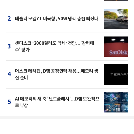
2
테슬라 모델Y L 미국형, 50W 냉각 충전 빠졌다
샌디스크 ‘2000달러도 약세’ 전망…'강력매
3
수' 평가
머스크 테라팹, D램 공정인력 채용…메모리 생
4
산 준비
AI 메모리의 새 축 '낸드플래시'…D램 보완책으
5
로 부상