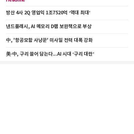
방산 4사 2Q 영업익 1조7520억 ‘역대 최대’
낸드플래시, AI 메모리 D램 보완책으로 부상
中, '항공모함 사냥꾼' 미사일 전력 대폭 강화
美·中, 구리 쓸어 담는다...AI 시대 ‘구리 대란’