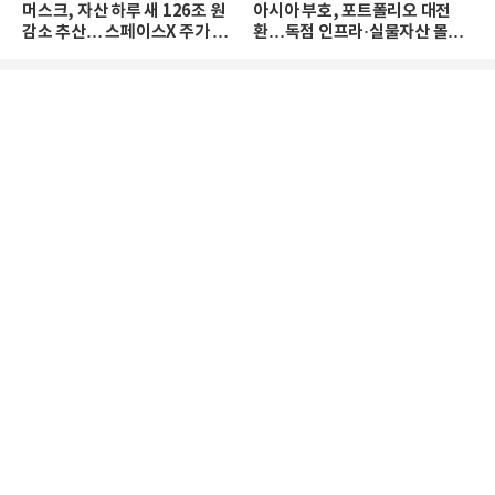
머스크, 자산 하루 새 126조 원
아시아 부호, 포트폴리오 대전
감소 추산… 스페이스X 주가 하
환…독점 인프라·실물자산 몰린
락 때문
다