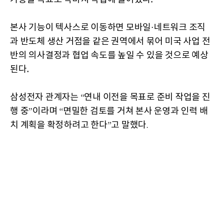
본사 기능이 텍사스로 이동하면 모바일·네트워크 조직
과 반도체 생산 거점을 같은 권역에서 묶어 미국 사업 전
반의 의사결정과 협업 속도를 높일 수 있을 것으로 예상
된다.
삼성전자
관계자는
연내
이전을
목표로
준비
작업을
진
“
행
중
이라며
면밀한
검토를
거쳐
본사
운영과
인력
배
”
“
치
계획을
확정하려고
한다
고
말했다
”
.