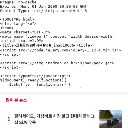
많이 본 뉴스
팰리세이드, 가성비로 시장 열고 현대차 플래그
1
십 SUV 우뚝