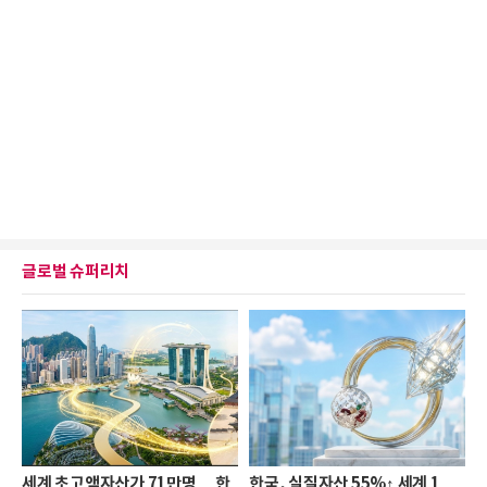
글로벌 슈퍼리치
세계 초고액자산가 71만명… 한
한국, 실질자산 55%↑ 세계 1