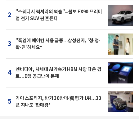
"스웨디시 럭셔리의 역습"...볼보 EX90 프리미
2
엄 전기 SUV 판 흔든다
"폭염에 에어컨 사용 급증…삼성전자, '청·정·
3
확·인'하세요”
엔비디아, 차세대 AI가속기 HBM 사양 다운 검
4
토…D램 공급난이 문제
기아 스포티지, 반기 30만대·獨 평가 1위…33
5
년 지나도 '판매왕'