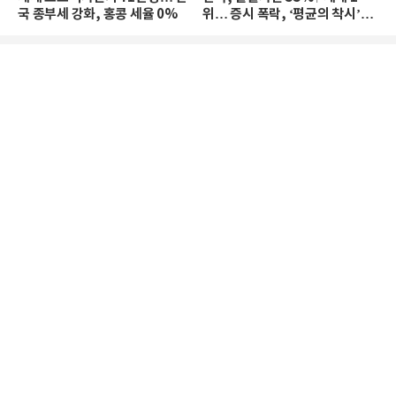
국 종부세 강화, 홍콩 세율 0%
위… 증시 폭락, ‘평균의 착시’와
부의 유동성 위기