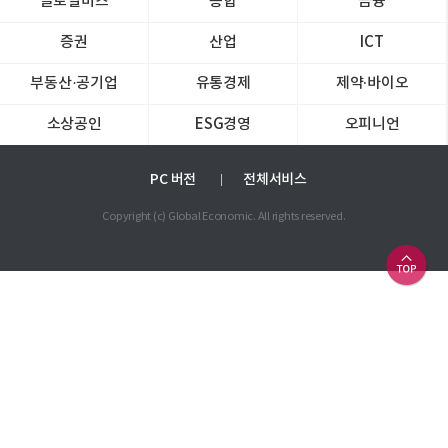
글로벌비즈
종합
금융
증권
산업
ICT
부동산·공기업
유통경제
제약∙바이오
소상공인
ESG경영
오피니언
PC 버전
전체서비스
Copyright (c) Global Economic. All rights reserved.