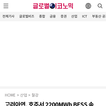
전체기사
글로벌비즈
종합
금융
증권
산업
ICT
부동산·공
HOME
>
산업
>
철강
고려아연, 호주서 2200MWh BESS 속