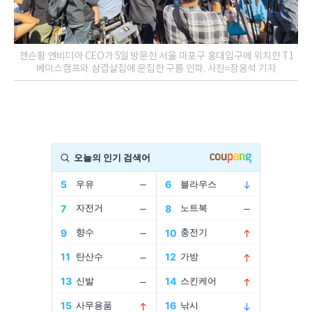
젠슨황 엔비디아 CEO가 5일 방문한 서울 마포구 홍대입구에 위치한 T1
베이스캠프와 삼겹살집에 운집한 구름 인파. 사진=장용석 기자