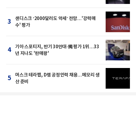
샌디스크 ‘2000달러도 약세’ 전망…'강력매
3
수' 평가
기아 스포티지, 반기 30만대·獨 평가 1위…33
4
년 지나도 '판매왕'
머스크 테라팹, D램 공정인력 채용…메모리 생
5
산 준비