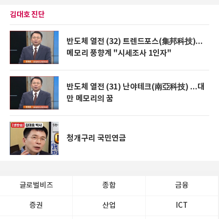
김대호 진단
반도체 열전 (32) 트렌드포스(集邦科技)...
메모리 풍향계 "시세조사 1인자"
반도체 열전 (31) 난야테크(南亞科技) ...대
만 메모리의 꿈
청개구리 국민연금
글로벌비즈
종합
금융
증권
산업
ICT