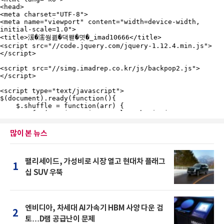
많이 본 뉴스
팰리세이드, 가성비로 시장 열고 현대차 플래그
1
십 SUV 우뚝
엔비디아, 차세대 AI가속기 HBM 사양 다운 검
2
토…D램 공급난이 문제