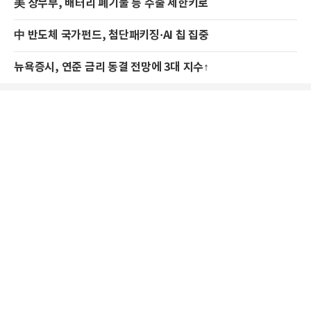
美 상무부, 배터리 폐기물 등 수출 제한키로
中 반도체 국가펀드, 첨단패키징·AI 칩 집중
뉴욕증시, 연준 금리 동결 전망에 3대 지수↑