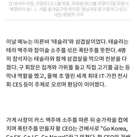
진 네이버 의장, 구광모 LG그룹 회장, 최태원 SK그룹 회장이 5일 회동이
예정되어 있ㄴㄴ 서울 홍대입구에 위치한 '형님저요'로 이동하고 있다.
사진=장용석 기자
이날 메뉴는 이른바 '테슬라'와 삼겹살이었다. 테슬라는
테라 맥주와 참이슬 소주를 섞은 폭탄주를 뜻한다. 4명
의 참석자는 테슬라와 함께 삼겹살을 먹으며 친분을 다
졌다. 구 회장은 집게와 가위를 들고 직접 고기를 굽는 등
막내 역할을 했고, 올해 초 열린 세계 최대 IT·가전 전시
회 CES 등이 주제로 오르며 환담이 이어졌다.
가게 사장이 카스 맥주에 소주를 따른 뒤 숟가락을 컵에
치며 폭탄주를 만들자 황 CEO는 건배사로 "Go Korea,