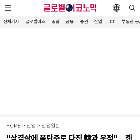
전체기사
글로벌비즈
종합
금융
증권
산업
ICT
부동산·공
HOME
>
산업
>
산업일반
"삼겹살에 폭탄주로 다진 韓과 우정"…젠