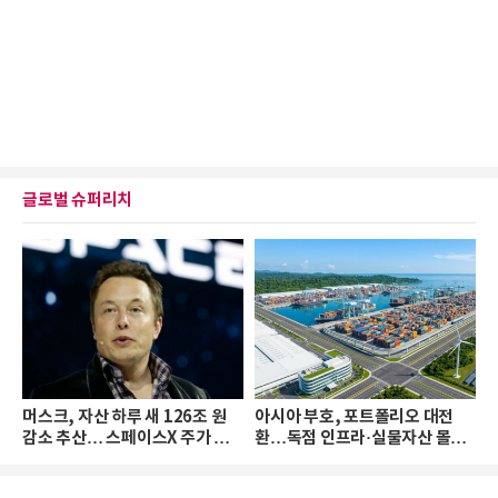
글로벌 슈퍼리치
머스크, 자산 하루 새 126조 원
아시아 부호, 포트폴리오 대전
감소 추산… 스페이스X 주가 하
환…독점 인프라·실물자산 몰린
락 때문
다