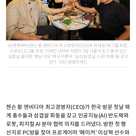
(오른쪽부터)젠슨 황 엔비디아 최고경영자(CEO)와 최태원 SK그룹 회장,
구광모 LG그룹 회장, 이해진 네이버 의장이 5일 서울 마포구 홍대 인근
삼겹살 음식점 ‘형님 저요’에서 이른바 ‘삼소(삼겹살·소주) 회동’을 갖고
있다. 사진=공동취재단
젠슨 황 엔비디아 최고경영자(CEO)가 한국 방문 첫날 재
계 총수들과 삼겹살 회동을 갖고 인공지능(AI) 반도체와
로봇, 피지컬 AI 분야 협력 의지를 드러냈다. 방한 첫 행
선지로 PC방을 찾아 프로게이머 '페이커' 이상혁 선수와