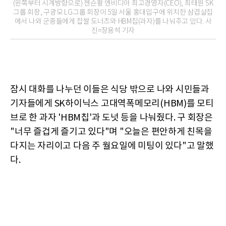
(왼쪽부터 시계방향으로) 젠슨황 엔비디아 최고경영자(CEO), 최태원 SK
그룹 회장, 구광모 LG그룹 회장이 5일 서울 홍대입구에 위치한 삼겹살집
에서 나와 군중들에게 찹쌀 도너츠와 HBM칩(과자)를 나눠주고 있다. 사
진=장용석 기자
잠시 대화를 나누던 이들은 식당 밖으로 나와 시민들과
기자들에게 SK하이닉스 고대역폭메모리(HBM)를 모티
브로 한 과자 'HBM칩'과 도넛 등을 나눠줬다. 구 회장은
"너무 즐겁게 즐기고 있다"며 "오늘은 편안하게 친목을
다지는 자리이고 다음 주 월요일에 미팅이 있다"고 말했
다.