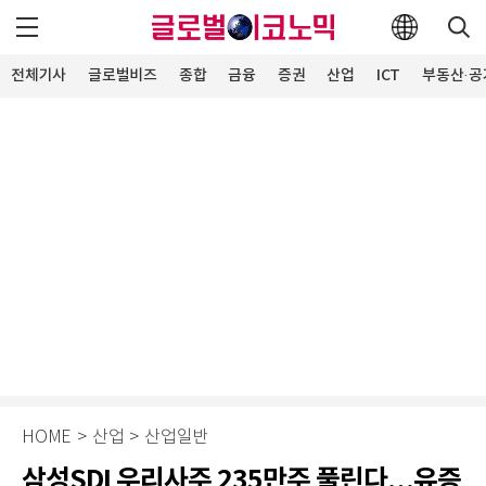
전체기사
글로벌비즈
종합
금융
증권
산업
ICT
부동산·공
HOME
>
산업
>
산업일반
삼성SDI 우리사주 235만주 풀린다…유증