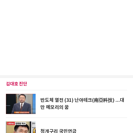
김대호 진단
반도체 열전 (31) 난야테크(南亞科技) ...대
만 메모리의 꿈
청개구리 국민연금