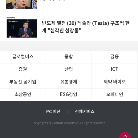
반도체 열전 (30) 테슬라 (Tesla) 구조적 한
계 "심각한 성장통"
글로벌비즈
종합
금융
증권
산업
ICT
부동산·공기업
유통경제
제약∙바이오
소상공인
ESG경영
오피니언
PC 버전
전체서비스
Copyright (c) Global Economic. All rights reserved.