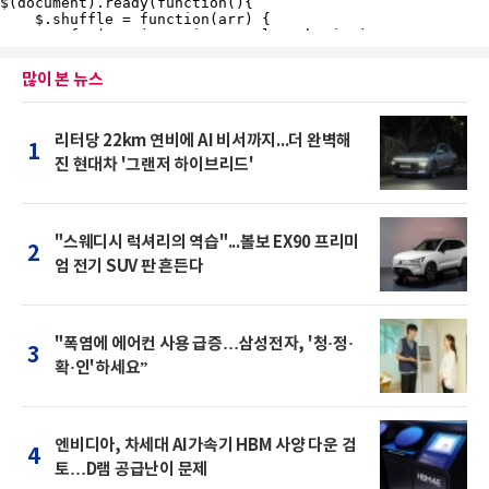
많이 본 뉴스
리터당 22km 연비에 AI 비서까지...더 완벽해
1
진 현대차 '그랜저 하이브리드'
"스웨디시 럭셔리의 역습"...볼보 EX90 프리미
2
엄 전기 SUV 판 흔든다
"폭염에 에어컨 사용 급증…삼성전자, '청·정·
3
확·인'하세요”
엔비디아, 차세대 AI가속기 HBM 사양 다운 검
4
토…D램 공급난이 문제