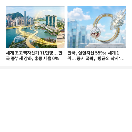
세계 초고액자산가 71만명… 한
한국, 실질자산 55%↑ 세계 1
국 종부세 강화, 홍콩 세율 0%
위… 증시 폭락, ‘평균의 착시’와
부의 유동성 위기