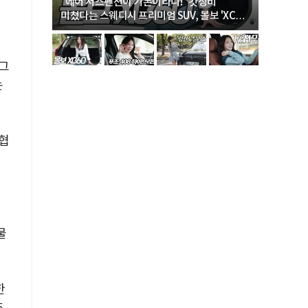
… “여성·
"에어 서스펜션이 기본이라니!" 갓성비
"디자인 대
미쳤다는 스웨디시 프리미엄 SUV, 볼보 'XC60
크로스오버
B5 울트라'
 그
는
업협
물
한