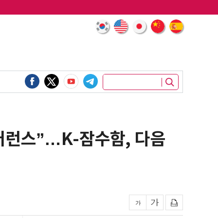
퍼런스”…K-잠수함, 다음