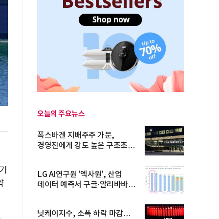
오늘의 주요뉴스
폭스바겐 지배주주 가문,
경영진에게 강도 높은 구조조정
주문
차기
LG AI연구원 '엑사원', 산업
약
데이터 예측서 구글·알리바바
제쳐
닛케이지수, 소폭 하락 마감…