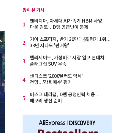
많이 본 기사
엔비디아, 차세대 AI가속기 HBM 사양
1
다운 검토…D램 공급난이 문제
기아 스포티지, 반기 30만대·獨 평가 1위…
2
33년 지나도 '판매왕'
팰리세이드, 가성비로 시장 열고 현대차
3
플래그십 SUV 우뚝
샌디스크 ‘2000달러도 약세’
4
전망…'강력매수' 평가
머스크 테라팹, D램 공정인력 채용…
5
메모리 생산 준비