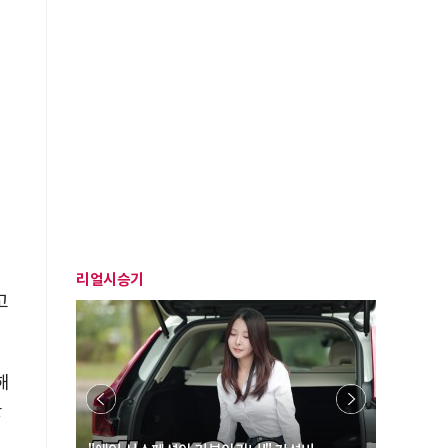
리얼시승기
고
해
을