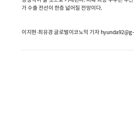
경쟁력이
될
것으로
기대된다
.
비록
최종
수주는
무산
가
수출
전선이
한층
넓어질
전망이다
.
이지현·최유경 글로벌이코노믹 기자 hyunda92@g-e