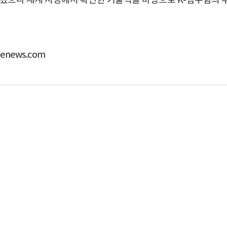
됐으나
세계
시장에서
확인한
기술력을
바탕으로
K-
잠수함의
news.com