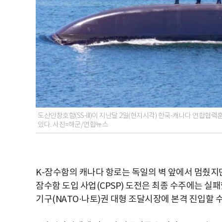
도산안창호함(SS-III)이 지난달 2일(현지시각) 한국-캐나다 연합
있다. 사진=해군/연합뉴스
K-잠수함의 캐나다 항로는 독일의 벽 앞에서 멈췄지만
잠수함 도입 사업(CPSP) 도전은 최종 수주에는 
기구(NATO·나토)권 대형 조달시장에 본격 진입할 