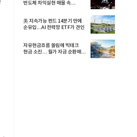
장
반도체 차익실현 매물 속
TOPIX 선...
美 지속가능 펀드 14분기 만에
순유입…AI 전력망 ETF가 견인
자유현금흐름 쏠림에 빅테크
현금 소진… 월가 자금 순환매
확산