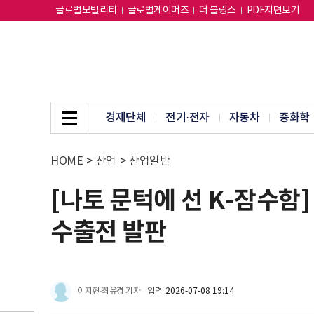
글로벌모빌리티
글로벌게이머즈
더 블링스
PDF지면보기
경제단체
전기·전자
자동차
중화학
HOME
>
산업
>
산업일반
[나토 문턱에 선 K-잠수함
수출전 발판
이지현·최유경 기자
입력
2026-07-08 19:14