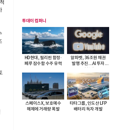
계적
가
투데이 컴퍼니
수
조
HD현대, 필리핀 함정·
알파벳, 36조원 채권
페루 잠수함 수주 유력
발행 추진…AI 투자
시험대
토
스페이스X, 보호예수
타타그룹, 인도산 LFP
해제에 거래량 폭발
배터리 독자 개발
번