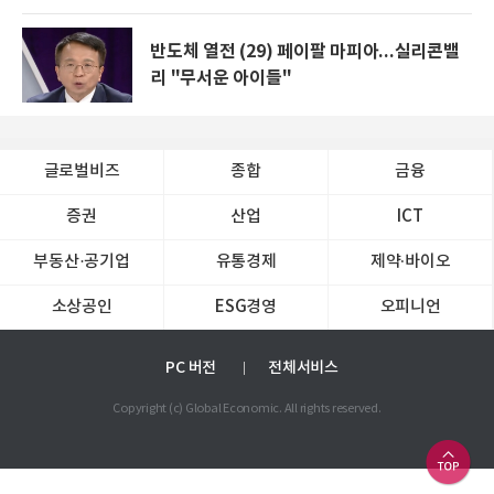
반도체 열전 (29) 페이팔 마피아...실리콘밸
리 "무서운 아이들"
글로벌비즈
종합
금융
증권
산업
ICT
부동산·공기업
유통경제
제약∙바이오
소상공인
ESG경영
오피니언
PC 버전
전체서비스
Copyright (c) Global Economic. All rights reserved.