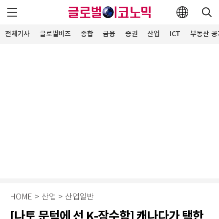
전체기사
글로벌비즈
종합
금융
증권
산업
ICT
부동산·공
HOME
>
산업
>
산업일반
[나토 문턱에 선 K-잠수함] 캐나다가 택한