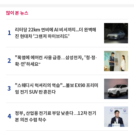
많이 본 뉴스
리터당 22km 연비에 AI 비서까지...더 완벽해
1
진 현대차 '그랜저 하이브리드'
"폭염에 에어컨 사용 급증…삼성전자, '청·정·
2
확·인'하세요”
"스웨디시 럭셔리의 역습"...볼보 EX90 프리미
3
엄 전기 SUV 판 흔든다
정부, 산업용 전기료 부담 낮춘다…12차 전기
4
본 의견 수렴 착수