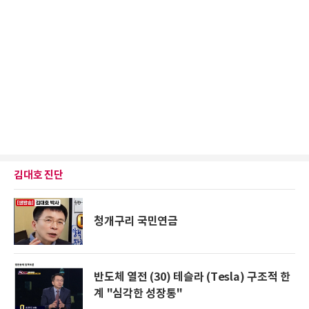
김대호 진단
청개구리 국민연금
반도체 열전 (30) 테슬라 (Tesla) 구조적 한
계 "심각한 성장통"