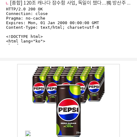
[종합] 120조 캐나다 잠수함 사업, 독일이 챘다…獨 방산주 12.9% 폭등 ‘축포’