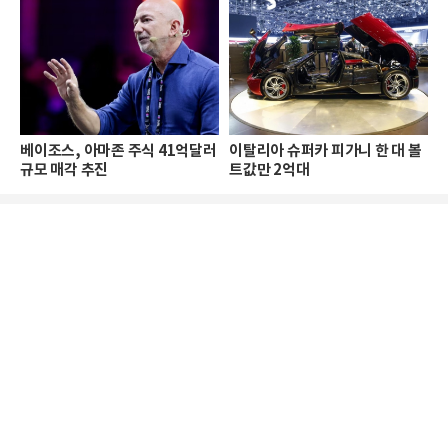
베이조스, 아마존 주식 41억달러
이탈리아 슈퍼카 피가니 한 대 볼
규모 매각 추진
트값만 2억대