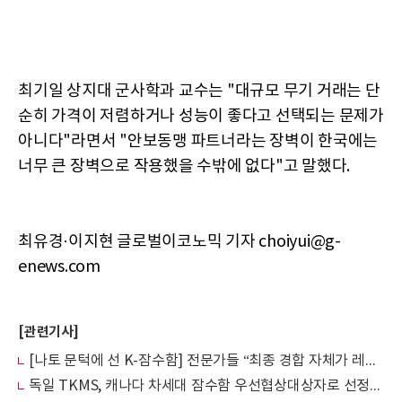
최기일 상지대 군사학과 교수는 "대규모 무기 거래는 단
순히 가격이 저렴하거나 성능이 좋다고 선택되는 문제가
아니다"라면서 "안보동맹 파트너라는 장벽이 한국에는
너무 큰 장벽으로 작용했을 수밖에 없다"고 말했다.
최유경·이지현 글로벌이코노믹 기자 choiyui@g-
enews.com
[관련기사]
[나토 문턱에 선 K-잠수함] 전문가들 “최종 경합 자체가 레퍼런스”…K-잠수함, 다음 수출전 발판
독일 TKMS, 캐나다 차세대 잠수함 우선협상대상자로 선정… K-방산 지정학 장벽에 눈물