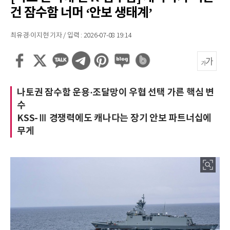
건 잠수함 너머 ‘안보 생태계’
최유경·이지현 기자 / 입력 : 2026-07-08 19:14
나토권 잠수함 운용·조달망이 우협 선택 가른 핵심 변
수
KSS-Ⅲ 경쟁력에도 캐나다는 장기 안보 파트너십에
무게