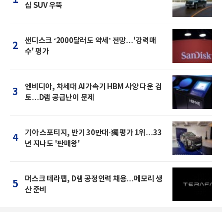
십 SUV 우뚝
샌디스크 ‘2000달러도 약세’ 전망…'강력매
2
수' 평가
엔비디아, 차세대 AI가속기 HBM 사양 다운 검
3
토…D램 공급난이 문제
기아 스포티지, 반기 30만대·獨 평가 1위…33
4
년 지나도 '판매왕'
머스크 테라팹, D램 공정인력 채용…메모리 생
5
산 준비