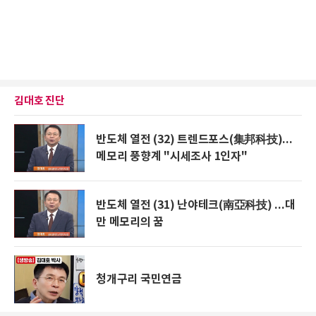
김대호 진단
반도체 열전 (32) 트렌드포스(集邦科技)...
메모리 풍향계 "시세조사 1인자"
반도체 열전 (31) 난야테크(南亞科技) ...대
만 메모리의 꿈
청개구리 국민연금