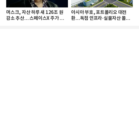
머스크, 자산 하루 새 126조 원
아시아 부호, 포트폴리오 대전
감소 추산… 스페이스X 주가 하
환…독점 인프라·실물자산 몰린
락 때문
다