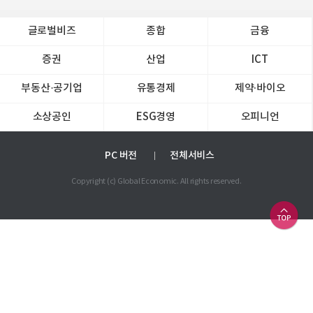
글로벌비즈
종합
금융
증권
산업
ICT
부동산·공기업
유통경제
제약∙바이오
소상공인
ESG경영
오피니언
PC 버전
전체서비스
Copyright (c) Global Economic. All rights reserved.