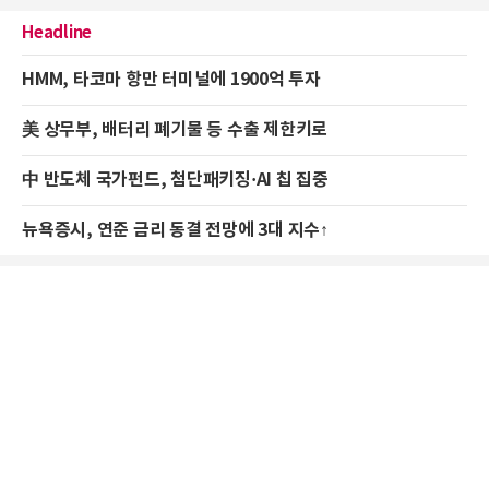
Headline
HMM, 타코마 항만 터미널에 1900억 투자
美 상무부, 배터리 폐기물 등 수출 제한키로
中 반도체 국가펀드, 첨단패키징·AI 칩 집중
뉴욕증시, 연준 금리 동결 전망에 3대 지수↑