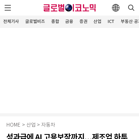
전체기사
글로벌비즈
종합
금융
증권
산업
ICT
부동산·공
HOME
>
산업
>
자동차
성과급에 AI 고용보장까지…제조업 하투