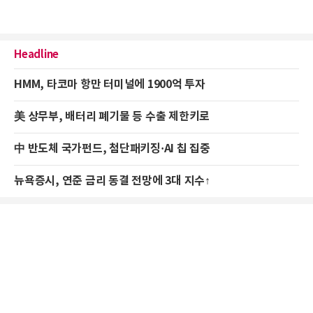
Headline
HMM, 타코마 항만 터미널에 1900억 투자
美 상무부, 배터리 폐기물 등 수출 제한키로
中 반도체 국가펀드, 첨단패키징·AI 칩 집중
뉴욕증시, 연준 금리 동결 전망에 3대 지수↑