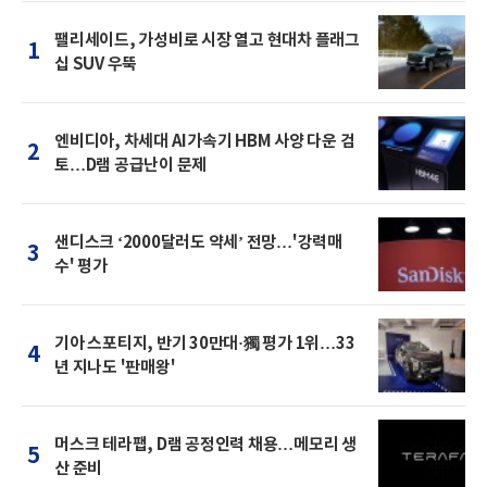
팰리세이드, 가성비로 시장 열고 현대차 플래그
1
십 SUV 우뚝
엔비디아, 차세대 AI가속기 HBM 사양 다운 검
2
토…D램 공급난이 문제
샌디스크 ‘2000달러도 약세’ 전망…'강력매
3
수' 평가
기아 스포티지, 반기 30만대·獨 평가 1위…33
4
년 지나도 '판매왕'
머스크 테라팹, D램 공정인력 채용…메모리 생
5
산 준비