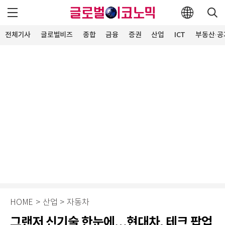
전체기사
글로벌비즈
종합
금융
증권
산업
ICT
부동산·공
HOME
>
산업
>
자동차
그랜저 신기술 한눈에…현대차, 테크 팝업