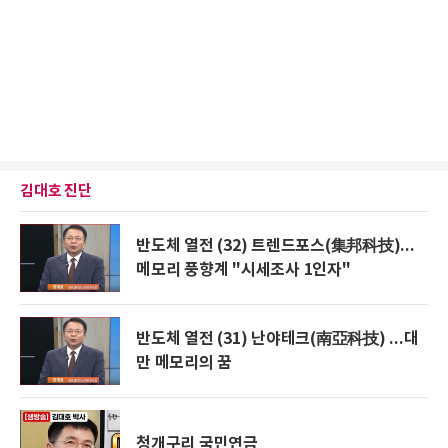
김대호 진단
반도체 열전 (32) 트렌드포스(集邦科技)...
메모리 풍향계 "시세조사 1인자"
반도체 열전 (31) 난야테크(南亞科技) ...대
만 메모리의 꿈
청개구리 국민연금