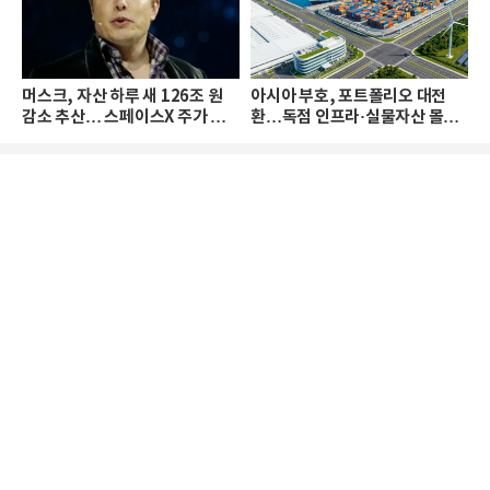
머스크, 자산 하루 새 126조 원
아시아 부호, 포트폴리오 대전
감소 추산… 스페이스X 주가 하
환…독점 인프라·실물자산 몰린
락 때문
다