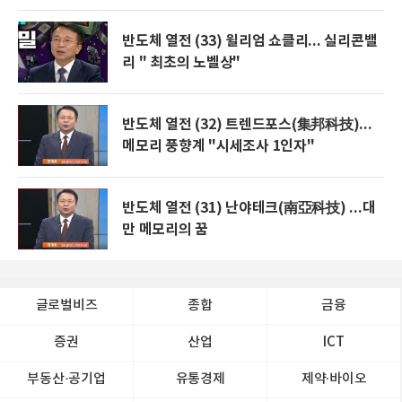
반도체 열전 (33) 윌리엄 쇼클리... 실리콘밸
리 " 최초의 노벨상"
반도체 열전 (32) 트렌드포스(集邦科技)...
메모리 풍향계 "시세조사 1인자"
반도체 열전 (31) 난야테크(南亞科技) ...대
만 메모리의 꿈
글로벌비즈
종합
금융
증권
산업
ICT
부동산·공기업
유통경제
제약∙바이오