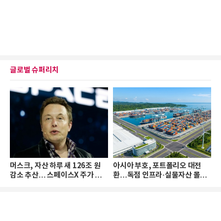
글로벌 슈퍼리치
머스크, 자산 하루 새 126조 원
아시아 부호, 포트폴리오 대전
감소 추산… 스페이스X 주가 하
환…독점 인프라·실물자산 몰린
락 때문
다