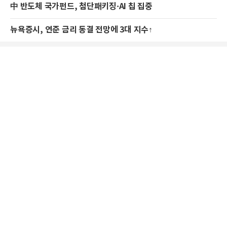
中 반도체 국가펀드, 첨단패키징·AI 칩 집중
뉴욕증시, 연준 금리 동결 전망에 3대 지수↑