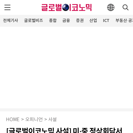
전체기사
글로벌비즈
종합
금융
증권
산업
ICT
부동산·공
HOME
>
오피니언
>
사설
[글로벌이코노믹 사설] 미·중 정상회담서