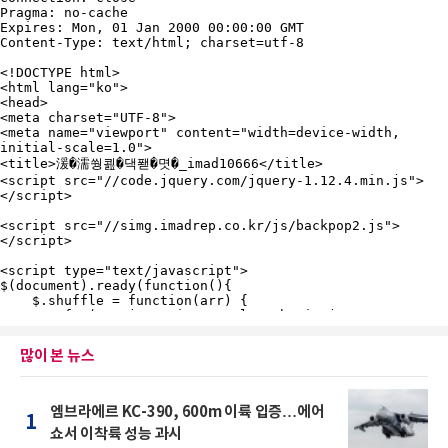
많이 본 뉴스
엠브라에르 KC-390, 600m 이륙 입증…에어
1
쇼서 이착륙 성능 과시