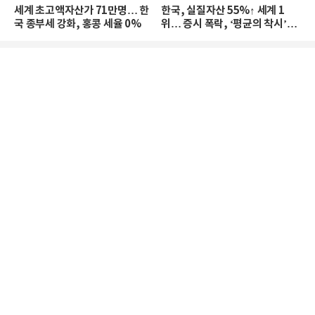
세계 초고액자산가 71만명… 한
한국, 실질자산 55%↑ 세계 1
국 종부세 강화, 홍콩 세율 0%
위… 증시 폭락, ‘평균의 착시’와
부의 유동성 위기