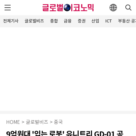
전체기사
글로벌비즈
종합
금융
증권
산업
ICT
부동산·공
HOME
>
글로벌비즈
>
중국
9억원대 '입는 로봇' 유니트리 GD-01 공