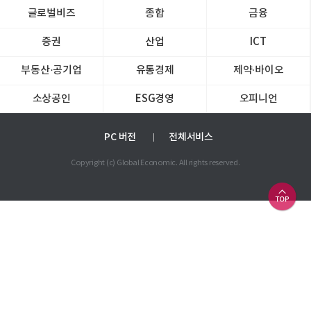
글로벌비즈
종합
금융
증권
산업
ICT
부동산·공기업
유통경제
제약∙바이오
소상공인
ESG경영
오피니언
PC 버전
전체서비스
Copyright (c) Global Economic. All rights reserved.