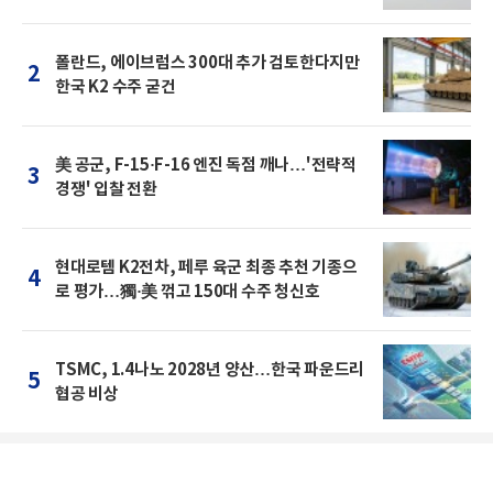
폴란드, 에이브럼스 300대 추가 검토한다지만
2
한국 K2 수주 굳건
美 공군, F-15·F-16 엔진 독점 깨나…'전략적
3
경쟁' 입찰 전환
현대로템 K2전차, 페루 육군 최종 추천 기종으
4
로 평가…獨·美 꺾고 150대 수주 청신호
TSMC, 1.4나노 2028년 양산…한국 파운드리
5
협공 비상