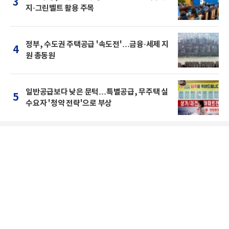
3
지·그린벨트 활용 주목
정부, 수도권 주택공급 '속도전'…금융·세제 지
4
원 총동원
일반공급보다 낮은 문턱…특별공급, 무주택 실
5
수요자 '청약 전략'으로 부상