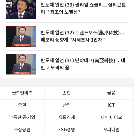
반도체 열전 (33) 윌리엄 쇼클리... 실리콘밸
리 " 최초의 노벨상"
반도체 열전 (32) 트렌드포스(集邦科技)...
메모리 풍향계 "시세조사 1인자"
반도체 열전 (31) 난야테크(南亞科技) ...대
만 메모리의 꿈
글로벌비즈
종합
금융
증권
산업
ICT
부동산·공기업
유통경제
제약∙바이오
소상공인
ESG경영
오피니언