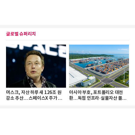
글로벌 슈퍼리치
머스크, 자산 하루 새 126조 원
아시아 부호, 포트폴리오 대전
감소 추산… 스페이스X 주가 하
환…독점 인프라·실물자산 몰린
락 때문
다