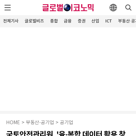
전체기사
글로벌비즈
종합
금융
증권
산업
ICT
부동산·공
HOME
>
부동산·공기업
>
공기업
국토안전관리원, '융·복합 데이터 활용 창