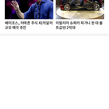
베이조스, 아마존 주식 41억달러
이탈리아 슈퍼카 피가니 한 대 볼
규모 매각 추진
트값만 2억대