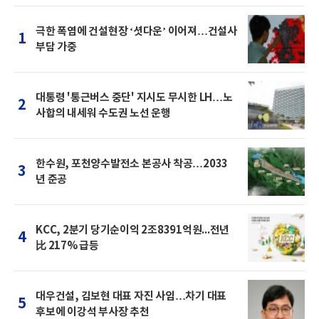
극한 폭염에 건설현장 ‘셧다운’ 이어져…건설사
1
부담 가중
대통령 '통근버스 중단' 지시도 무시한 LH…노
2
사합의 내세워 수도권 노선 운행
한수원, 포천양수발전소 본공사 착공…2033
3
년 준공
KCC, 2분기 당기순이익 2조8391억원...전년
4
比 217% 급등
대우건설, 김보현 대표 자진 사임…차기 대표
5
후보에 이강석 부사장 추천