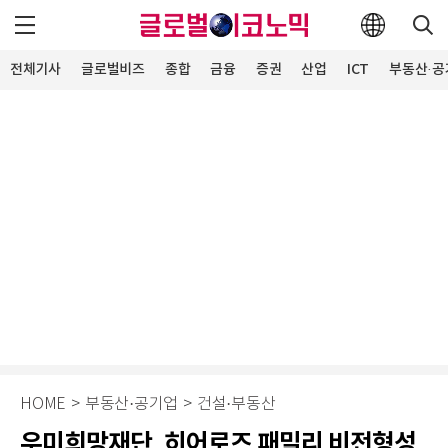
전체기사
글로벌비즈
종합
금융
증권
산업
ICT
부동산·공
HOME
>
부동산·공기업
>
건설·부동산
우미희망재단, 히어로즈 패밀리 비전형성