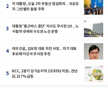
이 대통령, 오늘 2차 부동산 점검회의…국공유
2
지·그린벨트 활용 주목
대통령 '통근버스 중단' 지시도 무시한 LH…노
3
사합의 내세워 수도권 노선 운행
대우건설, 김보현 대표 자진 사임…차기 대표
4
후보에 이강석 부사장 추천
KCC, 2분기 당기순이익 2조8391억원...전년
5
比 217% 급등