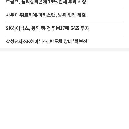
트럼프, 폴리실리콘에 15% 관세 부과 확정
사우디·튀르키예·파키스탄, 방위 협정 체결
SK하이닉스, 용인 팹·청주 M17에 54조 투자
삼성전자·SK하이닉스, 반도체 장비 '확보전'