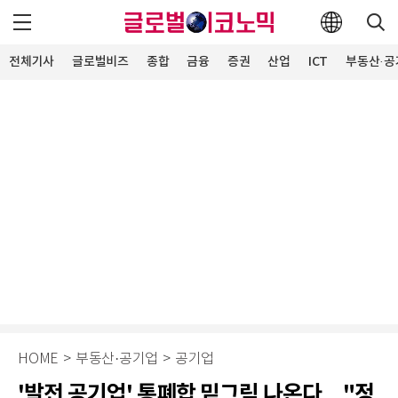
전체기사
글로벌비즈
종합
금융
증권
산업
ICT
부동산·공
HOME
>
부동산·공기업
>
공기업
'발전 공기업' 통폐합 밑그림 나온다…"정