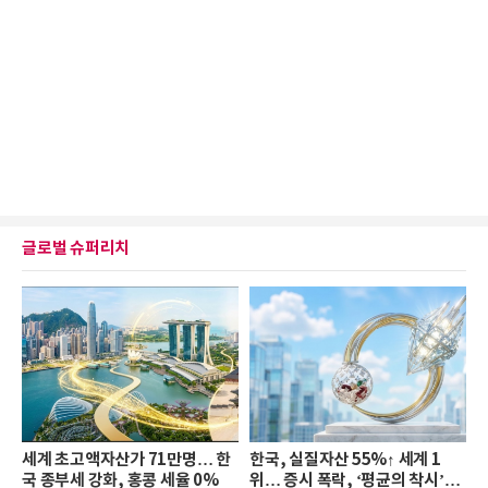
글로벌 슈퍼리치
세계 초고액자산가 71만명… 한
한국, 실질자산 55%↑ 세계 1
국 종부세 강화, 홍콩 세율 0%
위… 증시 폭락, ‘평균의 착시’와