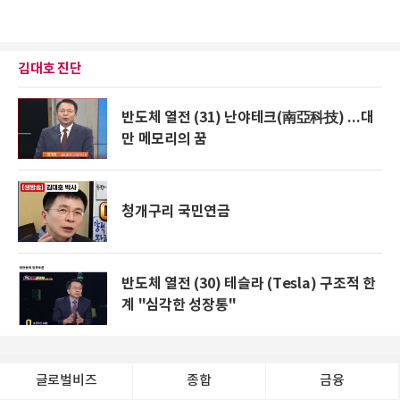
김대호 진단
반도체 열전 (31) 난야테크(南亞科技) ...대
만 메모리의 꿈
청개구리 국민연금
반도체 열전 (30) 테슬라 (Tesla) 구조적 한
계 "심각한 성장통"
글로벌비즈
종합
금융