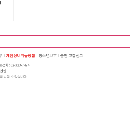
설
부
개인정보취급방침
청소년보호
불편∙고충신고
화 : 02-323-7474
이연실
를 받을 수 있습니다.