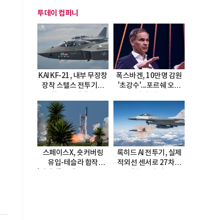
투데이 컴퍼니
KAI KF-21, 내부 무장창
폭스바겐, 10만명 감원
장착 스텔스 전투기로
'초강수'...포르쉐 오너
진화…5.5세대 도약
직접 경고
선언
스페이스X, 숏커버링
록히드 AI 전투기, 실제
유입-테슬라 합작
적외선 센서로 27차례
'테라팹' 호재로 15.83%
자율 요격 성공
급등