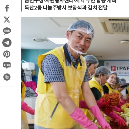
금천구청·자원봉사센터·지역 주민 합동 개최
독산2동 나눔주방서 보양식과 김치 전달