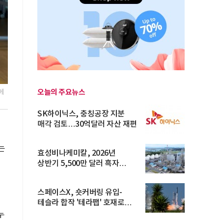
오늘의 주요뉴스
에
SK하이닉스, 충칭공장 지분
매각 검토…30억달러 자산 재편
는
효성비나케미칼, 2026년
상반기 5,500만 달러 흑자
전환… 4대 체...
스페이스X, 숏커버링 유입-
테슬라 합작 '테라팹' 호재로
15.83% ...
누