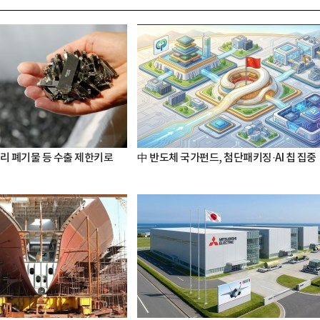
터리 폐기물 등 수출 제한키로
中 반도체 국가펀드, 첨단패키징·AI 칩 집중