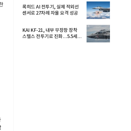
한
록히드 AI 전투기, 실제 적외선
센서로 27차례 자율 요격 성공
KAI KF-21, 내부 무장창 장착
스텔스 전투기로 진화…5.5세대
도...
다
참