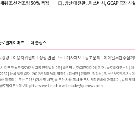
세워 조선 건조량 50% 독점
日, 방산 대전환...미쓰비시, GCAP 공장 신
글로벌게이머즈
더 블링스
리강령
이용자위원회
정정∙반론보도
기사제보
광고문의
이메일무단수집거
시 마포구 월드컵로62 서교동 한림빌딩 2층 | 법인명 : (주)그린미디어 | 제호 : 글로벌이코노믹 | 대표전
2232 | 등록·발행일자 : 2012년 8월 9일 | 발행인 : 김성원 | 편집인 : 김성원 | 청소년보호책임자 : 
 제공되는 모든 콘텐츠(기사 및 사진)를 무단 사용·복사·배포시 저작권법에 저촉되며, 법적 제재
글로벌이코노믹. All rights reserved. mail to
webmaster@g-enews.com