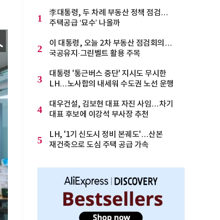
李대통령, 두 차례 부동산 정책 점검…
1
주택공급 ‘묘수’ 나올까
이 대통령, 오늘 2차 부동산 점검회의…
2
국공유지·그린벨트 활용 주목
대통령 '통근버스 중단' 지시도 무시한
3
LH…노사합의 내세워 수도권 노선 운행
대우건설, 김보현 대표 자진 사임…차기
4
대표 후보에 이강석 부사장 추천
LH, '1기 신도시 정비 본궤도'…산본
5
재건축으로 도심 주택 공급 가속