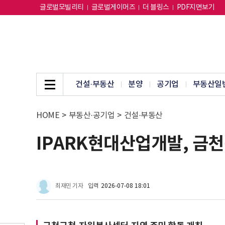
글로벌모빌리티
글로벌게이머즈
더 블링스
PDF지면보기
건설·부동산
분양
공기업
부동산일
HOME
>
부동산·공기업
>
건설·부동산
IPARK현대산업개발, 금천
최재민 기자
입력
2026-07-08 18:01