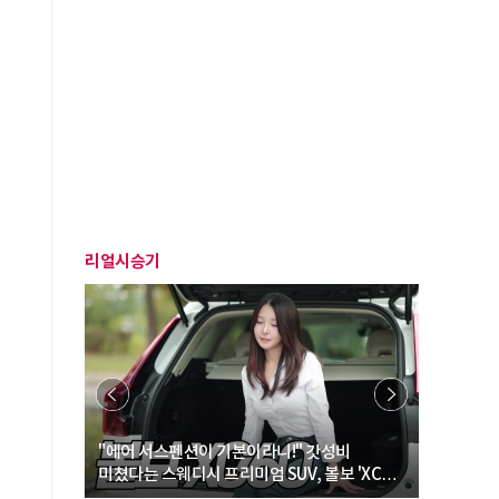
리얼시승기
… “여성·
"에어 서스펜션이 기본이라니!" 갓성비
"디자인 대
미쳤다는 스웨디시 프리미엄 SUV, 볼보 'XC60
크로스오버
B5 울트라'