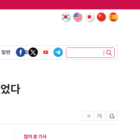
 일반
암호화폐
털었다
많이 본 기사