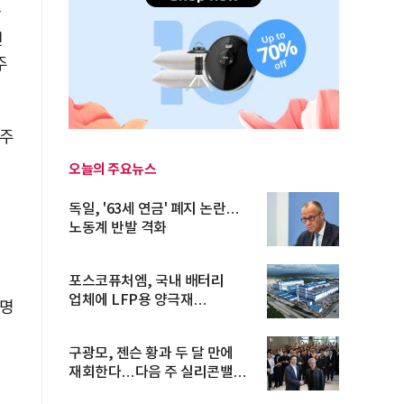
감
인
주
 주
오늘의 주요뉴스
독일, '63세 연금' 폐지 논란…
노동계 반발 격화
포스코퓨처엠, 국내 배터리
업체에 LFP용 양극재
7명
장기공급계약
구광모, 젠슨 황과 두 달 만에
재회한다…다음 주 실리콘밸리
방...