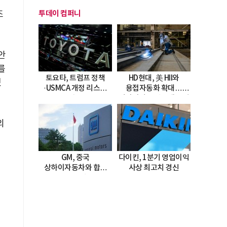
조
투데이 컴퍼니
안
를
토요타, 트럼프 정책
HD현대, 美 HII와
했
·USMCA 개정 리스크
용접자동화 확대…
직면
미시시피 조선소에 전격
도입
외
GM, 중국
다이킨, 1분기 영업이익
상하이자동차와 합작
사상 최고치 경신
20년 연장…
2047년까지 파트너십
지속