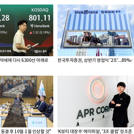
약세에 다시 6300선 아래로
한국투자증권, 상반기 영업익 '2조'...89%↑
 동결 후 10월·1월 인상할 것"
‘K뷰티 대장주’ 에이피알, '3조 클럽' 정조준