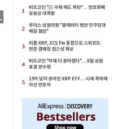
비트코인 "日 국채 매도 폭탄"… 암호화폐
1
유동성 대폭발
루미스 상원의원 "클래리티 법안 민주당과
2
매일 협상"
리플 XRP, ECS Fin 통합으로 스위프트·
3
연준 결제망 접근성 확보
비트코인 "악재 다 쏟아졌다"… 8월 상원
4
표결 분수령
15억 달러 쏟아진 XRP ETF… 시세 폭락에
5
자산 반토막