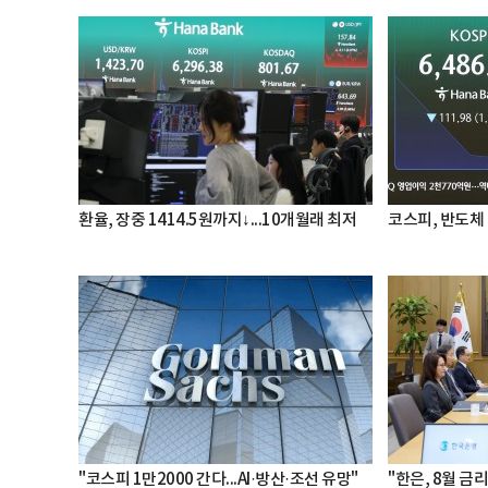
환율, 장중 1414.5원까지↓...10개월래 최저
코스피, 반도체 
"코스피 1만2000 간다...AI·방산·조선 유망"
"한은, 8월 금리