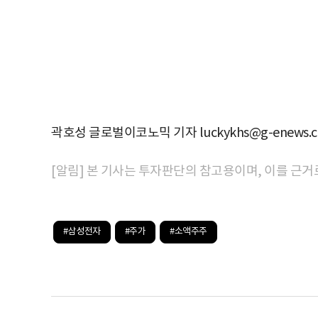
곽호성 글로벌이코노믹 기자 luckykhs@g-enews.
[알림] 본 기사는 투자판단의 참고용이며, 이를 근거
#삼성전자
#주가
#소액주주