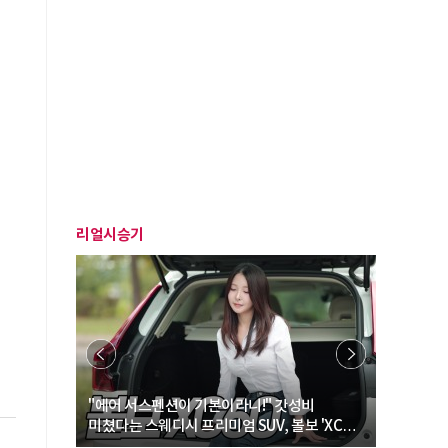
리얼시승기
… “여성·
"에어 서스펜션이 기본이라니!" 갓성비
"디자인 대
미쳤다는 스웨디시 프리미엄 SUV, 볼보 'XC60
크로스오버
B5 울트라'