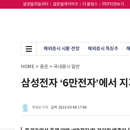
글로벌모빌리티
글로벌게이머즈
더 블링스
PDF지면보기
해외증시 시황·전망
해외증시 특징주
해
HOME
>
증권
>
국내증시 일반
삼성전자 ‘6만전자’에서 
곽호성 기자
입력
2023-03-08 17:08