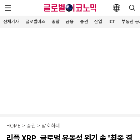
전체기사
글로벌비즈
종합
금융
증권
산업
ICT
부동산·공
HOME
>
증권
>
암호화폐
리플 XRP, 글로벌 유동성 위기 속 '최종 결