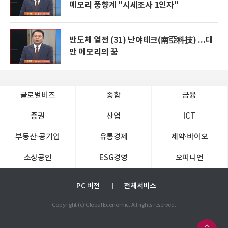
메모리 풍향계 "시세조사 1인자"
반도체 열전 (31) 난야테크(南亞科技) ...대
만 메모리의 꿈
글로벌비즈
종합
금융
증권
산업
ICT
부동산·공기업
유통경제
제약∙바이오
소상공인
ESG경영
오피니언
PC 버전
전체서비스
Copyright (c) Global Economic. All rights reserved.