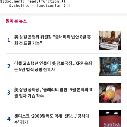
많이 본 뉴스
美 상원 은행위 위원장 "클래리티 법안 8월 휴
1
회 전 표결 가능"
리플 고소했던 인물이 美 정보국장...XRP 옥죄
2
는 5년 법적 공방 잔혹사
美 상원 공화당, '클래리티 법안' 9월 본회의 표
3
결 절차 기습 착수
샌디스크 ‘2000달러도 약세’ 전망…'강력매
4
수' 평가