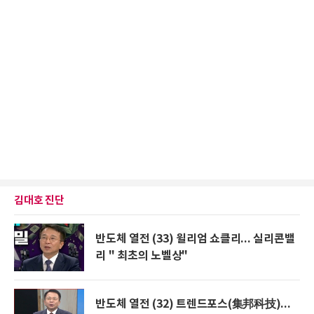
김대호 진단
반도체 열전 (33) 윌리엄 쇼클리... 실리콘밸
리 " 최초의 노벨상"
반도체 열전 (32) 트렌드포스(集邦科技)...