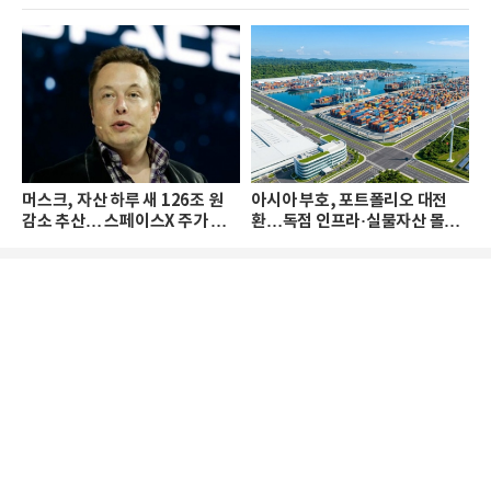
머스크, 자산 하루 새 126조 원
아시아 부호, 포트폴리오 대전
감소 추산… 스페이스X 주가 하
환…독점 인프라·실물자산 몰린
락 때문
다