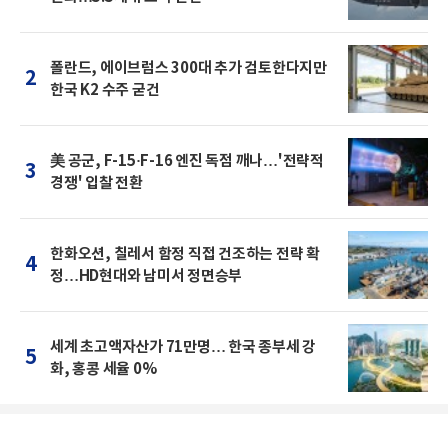
폴란드, 에이브럼스 300대 추가 검토한다지만
2
한국 K2 수주 굳건
美 공군, F-15·F-16 엔진 독점 깨나…'전략적
3
경쟁' 입찰 전환
한화오션, 칠레서 함정 직접 건조하는 전략 확
4
정…HD현대와 남미서 정면승부
세계 초고액자산가 71만명… 한국 종부세 강
5
화, 홍콩 세율 0%