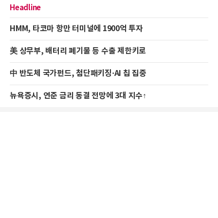
Headline
HMM, 타코마 항만 터미널에 1900억 투자
美 상무부, 배터리 폐기물 등 수출 제한키로
中 반도체 국가펀드, 첨단패키징·AI 칩 집중
뉴욕증시, 연준 금리 동결 전망에 3대 지수↑