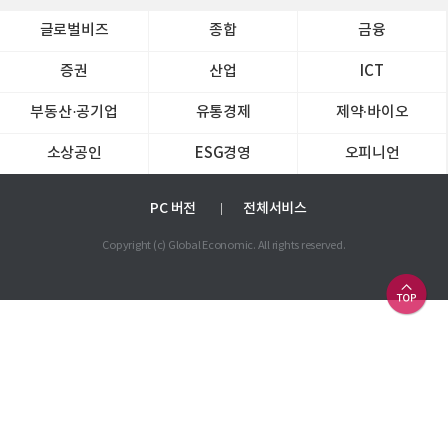
글로벌비즈
종합
금융
증권
산업
ICT
부동산·공기업
유통경제
제약∙바이오
소상공인
ESG경영
오피니언
PC 버전
전체서비스
Copyright (c) Global Economic. All rights reserved.