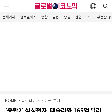
전체기사
글로벌비즈
종합
금융
증권
산업
ICT
부동산·공
HOME
>
글로벌비즈
>
미국·북미
[종합2] 삼성전자, 테슬라와 165억 달러