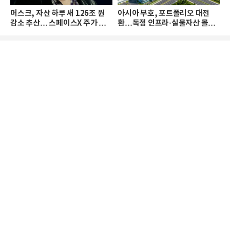
머스크, 자산 하루 새 126조 원
아시아 부호, 포트폴리오 대전
감소 추산… 스페이스X 주가 하
환…독점 인프라·실물자산 몰린
락 때문
다