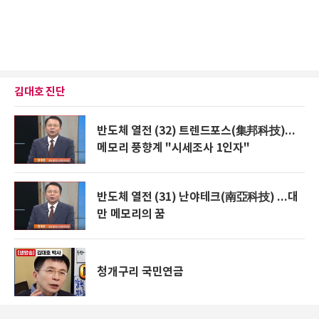
김대호 진단
반도체 열전 (32) 트렌드포스(集邦科技)...
메모리 풍향계 "시세조사 1인자"
반도체 열전 (31) 난야테크(南亞科技) ...대
만 메모리의 꿈
청개구리 국민연금