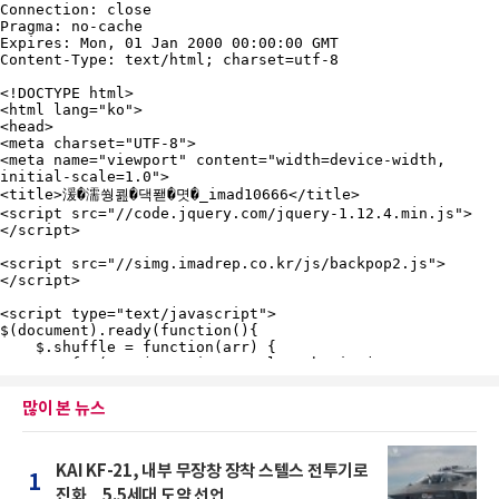
많이 본 뉴스
KAI KF-21, 내부 무장창 장착 스텔스 전투기로
1
진화…5.5세대 도약 선언