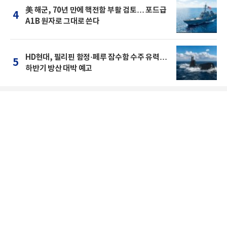
美 해군, 70년 만에 핵전함 부활 검토… 포드급
4
A1B 원자로 그대로 쓴다
HD현대, 필리핀 함정·페루 잠수함 수주 유력…
5
하반기 방산 대박 예고