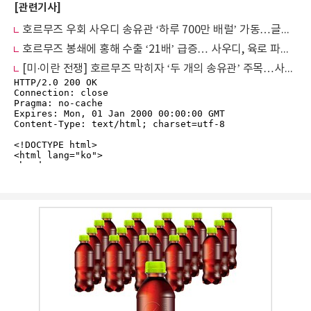
[관련기사]
호르무즈 우회 사우디 송유관 ‘하루 700만 배럴’ 가동…글로벌 공급 버팀목 부상
호르무즈 봉쇄에 홍해 수출 ‘21배’ 급증… 사우디, 육로 파이프라인 총력전
[미·이란 전쟁] 호르무즈 막히자 ‘두 개의 송유관’ 주목…사우디·UAE 우회 수송이 유가 위기 완화