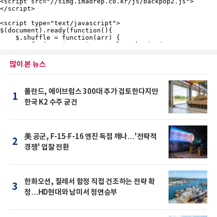
많이 본 뉴스
폴란드, 에이브럼스 300대 추가 검토한다지만
1
한국 K2 수주 굳건
美 공군, F-15·F-16 엔진 독점 깨나…'전략적
2
경쟁' 입찰 전환
한화오션, 칠레서 함정 직접 건조하는 전략 확
3
정…HD현대와 남미서 정면승부