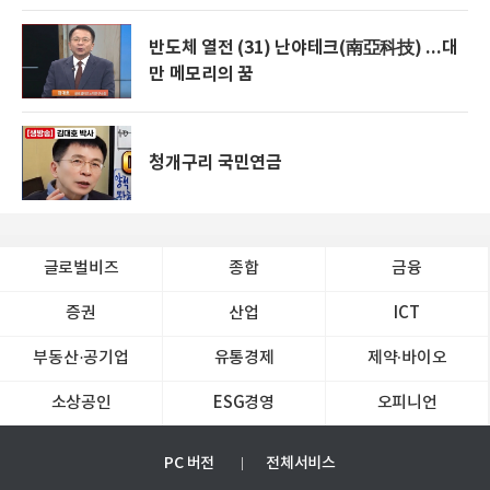
반도체 열전 (31) 난야테크(南亞科技) ...대
만 메모리의 꿈
청개구리 국민연금
글로벌비즈
종합
금융
증권
산업
ICT
부동산·공기업
유통경제
제약∙바이오
소상공인
ESG경영
오피니언
PC 버전
전체서비스