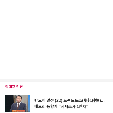
김대호 진단
반도체 열전 (32) 트렌드포스(集邦科技)...
메모리 풍향계 "시세조사 1인자"