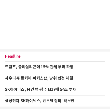
Headline
트럼프, 폴리실리콘에 15% 관세 부과 확정
사우디·튀르키예·파키스탄, 방위 협정 체결
SK하이닉스, 용인 팹·청주 M17에 54조 투자
삼성전자·SK하이닉스, 반도체 장비 '확보전'