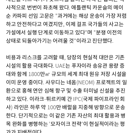
사적으로 번번이 좌초해 왔다
애틀랜틱 카운슬의 메이
.
순 카파피 선임 고문은
과거에는 해상 운송이 가장 저렴
"
하고 안전하다고 여겼지만
이제 걸프 국가들의 사고는
,
가설에서 실행 단계로 이동하고 있다
며
분쟁 이전의
"
"
상태로 되돌아가기는 어려울 것
이라고 진단했다
"
.
비용과 리스크를 고려할 때
당장의 현실적 대안은 기존
,
시설의 활용 극대화다
는 푸자이라 송유관 용량 증
. UAE
대와 함께
만㎥ 규모의 세계 최대 원유 저장 시설을
1800
이미 운영 중이다
사우디는 네옴
프로젝트의 일
.
(NEOM)
환으로 홍해 연안 심해 항구 및 수출 터미널 신설을 추진
하고 있다
이라크
튀르키예 간
국제 파이프라인 회
.
-
IPC(
사
라인은 하루 약
만 배럴을 지중해 방향으로 운송
)
100
한다
단기적으로는 이 같은 기존 자산의 최대 활용과 병
.
목 완화를 병행하는
모자이크 전략
이 현실적이라는 평
'
'
가가 지배적이다
.