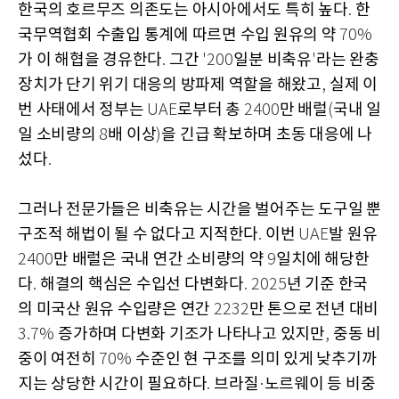
한국의 호르무즈 의존도는 아시아에서도 특히 높다
한
.
국무역협회 수출입 통계에 따르면 수입 원유의 약
70%
가 이 해협을 경유한다
그간
일분 비축유
라는 완충
.
'200
'
장치가 단기 위기 대응의 방파제 역할을 해왔고
실제 이
,
번 사태에서 정부는
로부터 총
만 배럴
국내 일
UAE
2400
(
일 소비량의
배 이상
을 긴급 확보하며 초동 대응에 나
8
)
섰다
.
그러나 전문가들은 비축유는 시간을 벌어주는 도구일 뿐
구조적 해법이 될 수 없다고 지적한다
이번
발 원유
.
UAE
만 배럴은 국내 연간 소비량의 약
일치에 해당한
2400
9
다
해결의 핵심은 수입선 다변화다
년 기준 한국
.
. 2025
의 미국산 원유 수입량은 연간
만 톤으로 전년 대비
2232
증가하며 다변화 기조가 나타나고 있지만
중동 비
3.7%
,
중이 여전히
수준인 현 구조를 의미 있게 낮추기까
70%
지는 상당한 시간이 필요하다
브라질
노르웨이 등 비중
.
·