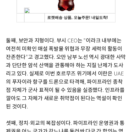
둘째
보안과 지형이다
부시
는
이라크 내부에는
,
.
CEO
"
여전히 미확인 매설 폭발물 위협과 무장 세력의 활동이
잔존한다
고 경고했다
오만 남부 노선 역시 광대한 사막
"
.
과 단단한 암석 산맥을 관통해야 하는 지질 난제가 도사
리고 있다
실제로 이번 호르무즈 위기에서 이란은
.
UAE
의 푸자이라 항구를 드론으로 타격해
파이프라인 종착
,
점 자체가 군사 표적이 될 수 있음을 실증했다
인프라를
.
깔아도 그 자체가 새로운 취약점이 된다는 역설이 확인
된 것이다
.
셋째
정치
외교의 복잡성이다
파이프라인 운영권과 통
,
·
.
제권을 어느 국가가 갖느냐를 둘러싼 다국 간 합의는 역