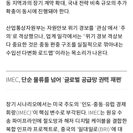
동 지역과의 장기 계약 확대
국내 전략 비축 규모의 추가
,
확충이 동시에 진행돼야 한다
.
산업통상자원부는 자원안보 위기 경보를
관심
에서
주
'
'
'
의
로 격상했으나
업계 일각에서는
위기 경보 격상보
'
,
"
다 중요한 것은 중동 편중 구조를 실질적으로 깎아내는
수입선 다변화 로드맵
이라는 목소리가 나온다
"
.
단순 물류를 넘어
글로벌 공급망 권력 재편
IMEC,
'
'
장기 시나리오에서는 미국 주도의
인도
중동
유럽 경제
'
-
-
회랑
이 핵심 변수로 부각된다
는 원유 수
(IMEC)'
. IMEC
송 파이프라인에 철도망과 해저 디지털 케이블을 결합한
복합 인프라 프로젝트로
중국의
일대일로
에 대
,
'
(BRI)'