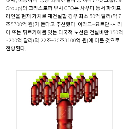
첫째
비용이다
중동 최대 건설사 중 하나인 캣 그룹
,
.
(Cat
의 크리스토퍼 부시
는 사우디 동서 파이프
Group)
CEO
라인을 현재 가치로 재건설할 경우 최소
억 달러
약
50
(
7
조
억 원
가 든다고 추산했다
이라크
요르단
시리
5700
)
.
~
~
아 또는 튀르키예를 잇는 다국적 노선은 건설비만
억
150
억 달러
약
조
조
억 원
에 이를 것으로
~200
(
22
~30
3100
)
전망된다
.