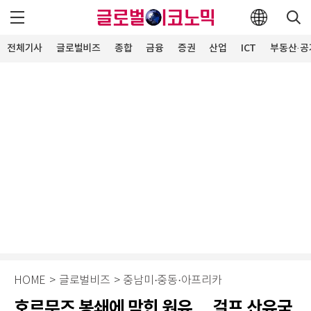
전체기사
글로벌비즈
종합
금융
증권
산업
ICT
부동산·공
HOME
>
글로벌비즈
>
중남미·중동·아프리카
호르무즈 봉쇄에 막힌 원유… 걸프 산유국,