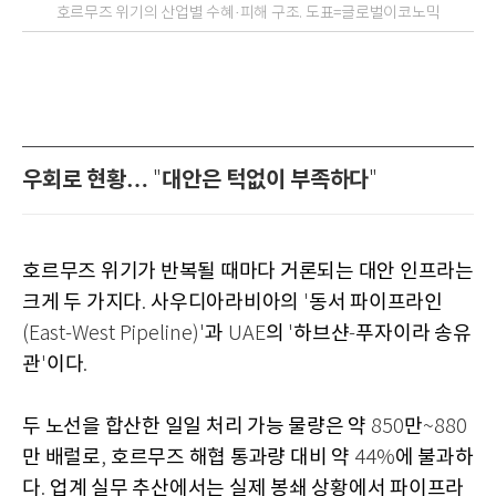
호르무즈 위기의 산업별 수혜·피해 구조. 도표=글로벌이코노믹
우회로 현황…
대안은 턱없이 부족하다
"
"
호르무즈 위기가 반복될 때마다 거론되는 대안 인프라는
크게 두 가지다
사우디아라비아의
동서 파이프라인
.
'
과
의
하브샨
푸자이라 송유
(East-West Pipeline)'
UAE
'
-
관
이다
'
.
두 노선을 합산한 일일 처리 가능 물량은 약
만
850
~880
만 배럴로
호르무즈 해협 통과량 대비 약
에 불과하
,
44%
다
업계 실무 추산에서는 실제 봉쇄 상황에서 파이프라
.