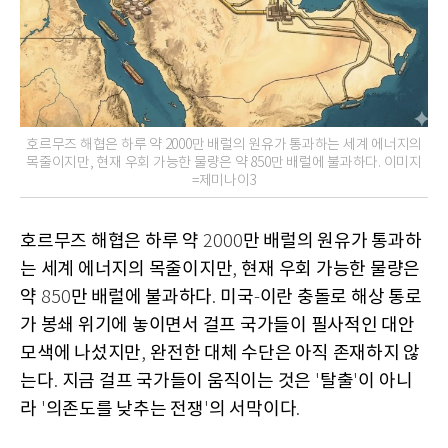
호르무즈 해협은 하루 약 2000만 배럴의 원유가 통과하는 세계 에너지의
목줄이지만, 현재 우회 가능한 물량은 약 850만 배럴에 불과하다. 이미지
=제미나이3
호르무즈 해협은 하루 약
만 배럴의 원유가 통과하
2000
는 세계 에너지의 목줄이지만
현재 우회 가능한 물량은
,
약
만 배럴에 불과하다
미국
이란 충돌로 해상 통로
850
.
-
가 봉쇄 위기에 놓이면서 걸프 국가들이 필사적인 대안
모색에 나섰지만
완전한 대체 수단은 아직 존재하지 않
,
는다
지금 걸프 국가들이 움직이는 것은
탈출
이 아니
.
'
'
라
의존도를 낮추는 전쟁
의 서막이다
'
'
.