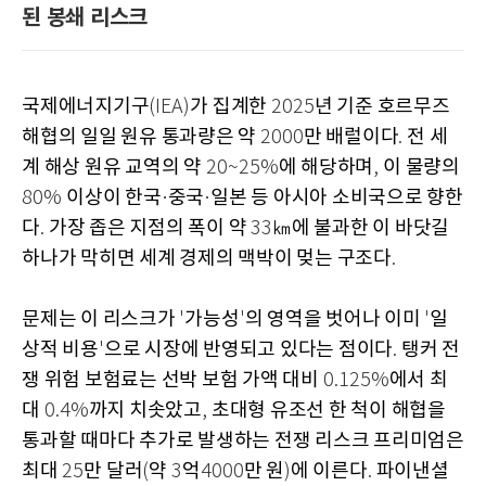
된 봉쇄 리스크
국제에너지기구
가 집계한
년 기준 호르무즈
(IEA)
2025
해협의 일일 원유 통과량은 약
만 배럴이다
전 세
2000
.
계 해상 원유 교역의 약
에 해당하며
이 물량의
20~25%
,
이상이 한국
중국
일본 등 아시아 소비국으로 향한
80%
·
·
다
가장 좁은 지점의 폭이 약
㎞에 불과한 이 바닷길
.
33
하나가 막히면 세계 경제의 맥박이 멎는 구조다
.
문제는 이 리스크가
가능성
의 영역을 벗어나 이미
일
'
'
'
상적 비용
으로 시장에 반영되고 있다는 점이다
탱커 전
'
.
쟁 위험 보험료는 선박 보험 가액 대비
에서 최
0.125%
대
까지 치솟았고
초대형 유조선 한 척이 해협을
0.4%
,
통과할 때마다 추가로 발생하는 전쟁 리스크 프리미엄은
최대
만 달러
약
억
만 원
에 이른다
파이낸셜
25
(
3
4000
)
.