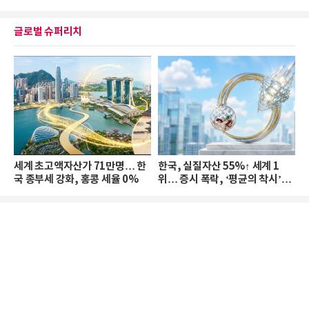
글로벌 슈퍼리치
세계 초고액자산가 71만명… 한
한국, 실질자산 55%↑ 세계 1
국 종부세 강화, 홍콩 세율 0%
위… 증시 폭락, ‘평균의 착시’와
부의 유동성 위기