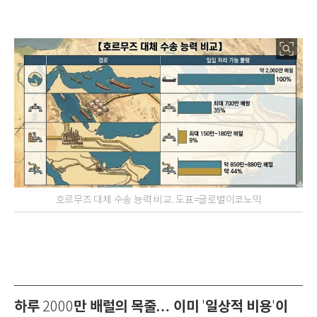
호르무즈 대체 수송 능력 비교. 도표=글로벌이코노믹
하루
만 배럴의 목줄… 이미
일상적 비용
이
2000
'
'