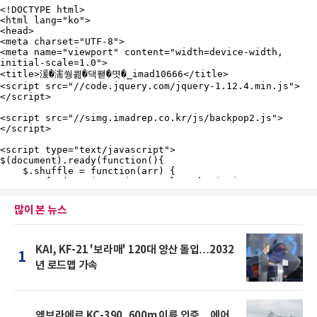
많이 본 뉴스
KAI, KF-21 '보라매' 120대 양산 돌입…2032
1
년 로드맵 가속
엠브라에르 KC-390, 600m 이륙 입증…에어