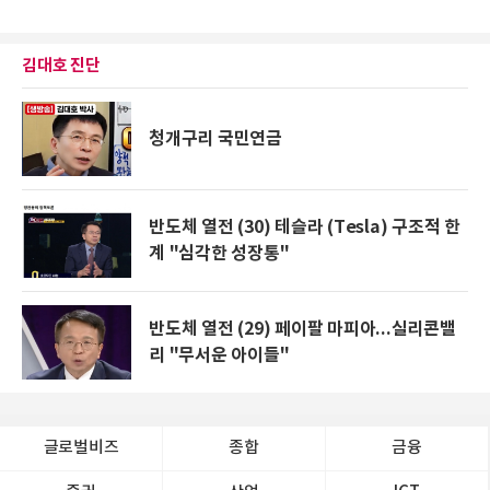
김대호 진단
청개구리 국민연금
반도체 열전 (30) 테슬라 (Tesla) 구조적 한
계 "심각한 성장통"
반도체 열전 (29) 페이팔 마피아...실리콘밸
리 "무서운 아이들"
글로벌비즈
종합
금융