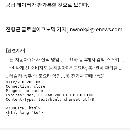
공급 데이터가 판가름할 것으로 보인다.
진형근 글로벌이코노믹 기자 jinwook@g-enews.com
[관련기사]
日 자동차 7개사 실적 명암… 토요타 등 4개사 감익·스즈키 역대 최고 '2위 등극’
“비싸게 산 소비자도 돌려받아야” 토요타, 美 ‘관세 환급금 분할’ 소송 피소
테슬라 독주 속 토요타 약진…美 전기차 판매 ‘톱3'