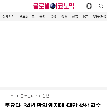
전체기사
글로벌비즈
종합
금융
증권
산업
ICT
부동산·공
HOME
>
글로벌비즈
>
일본
토요타, 34년 만의 엔저에 ‘대만 생산 역수