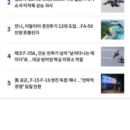
2
쇼서 이착륙 성능 과시
인니, 이탈리아 경전투기 12대 도입…FA-50
3
안방 흔들린다
체코 F-35A, 단순 전투기 넘어 '날아다니는 레
4
이더'로…대공 방어망 핵심 지휘소 역할
美 공군, F-15·F-16 엔진 독점 깨나…'전략적
5
경쟁' 입찰 전환