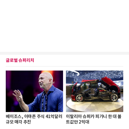
글로벌 슈퍼리치
베이조스, 아마존 주식 41억달러
이탈리아 슈퍼카 피가니 한 대 볼
규모 매각 추진
트값만 2억대