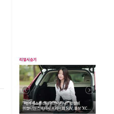
리얼시승기
… “여성·
"에어 서스펜션이 기본이라니!" 갓성비
"디자인 대
미쳤다는 스웨디시 프리미엄 SUV, 볼보 'XC60
크로스오버
B5 울트라'