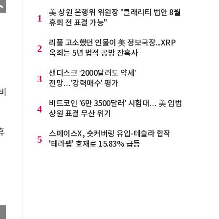
美 상원 은행위 위원장 "클래리티 법안 8월
1
휴회 전 표결 가능"
리플 고소했던 인물이 美 정보국장...XRP
2
옥죄는 5년 법적 공방 잔혹사
샌디스크 ‘2000달러도 약세’
3
전망…'강력매수' 평가
비
비트코인 '6만 3500달러' 시험대… 美 입법
4
상원 표결 무산 위기
휴
스페이스X, 숏커버링 유입-테슬라 합작
5
'테라팹' 호재로 15.83% 급등
경