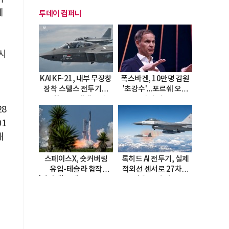
데
투데이 컴퍼니
시
업
KAI KF-21, 내부 무장창
폭스바겐, 10만명 감원
장착 스텔스 전투기로
'초강수'...포르쉐 오너
진화…5.5세대 도약
직접 경고
8
선언
1
내
스페이스X, 숏커버링
록히드 AI 전투기, 실제
유입-테슬라 합작
적외선 센서로 27차례
'테라팹' 호재로 15.83%
자율 요격 성공
급등