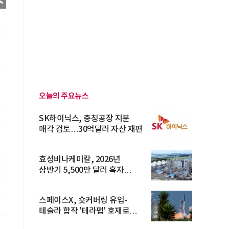
오늘의 주요뉴스
SK하이닉스, 충칭공장 지분
매각 검토…30억달러 자산 재편
효성비나케미칼, 2026년
상반기 5,500만 달러 흑자
전환… 4대 체...
스페이스X, 숏커버링 유입-
테슬라 합작 '테라팹' 호재로
15.83% ...