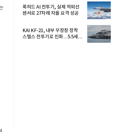
록히드 AI 전투기, 실제 적외선
는
센서로 27차례 자율 요격 성공
KAI KF-21, 내부 무장창 장착
스텔스 전투기로 진화…5.5세대
도...
며