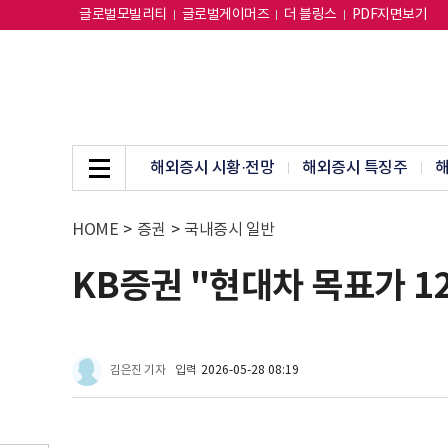
글로벌모빌리티
글로벌게이머즈
더 블링스
PDF지면보기
해외증시 시황·전망
해외증시 특징주
해
HOME
>
증권
>
국내증시 일반
KB증권 "현대차 목표가 1
김은진 기자
입력
2026-05-28 08:19