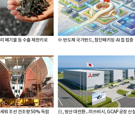
터리 폐기물 등 수출 제한키로
中 반도체 국가펀드, 첨단패키징·AI 칩 집중
세워 조선 건조량 50% 독점
日, 방산 대전환...미쓰비시, GCAP 공장 신