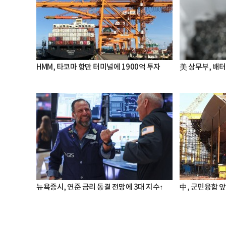
HMM, 타코마 항만 터미널에 1900억 투자
美 상무부, 배
뉴욕증시, 연준 금리 동결 전망에 3대 지수↑
中, 군민융합 앞