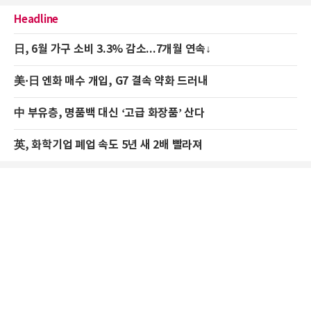
Headline
日, 6월 가구 소비 3.3% 감소...7개월 연속↓
美·日 엔화 매수 개입, G7 결속 약화 드러내
中 부유층, 명품백 대신 ‘고급 화장품’ 산다
英, 화학기업 폐업 속도 5년 새 2배 빨라져