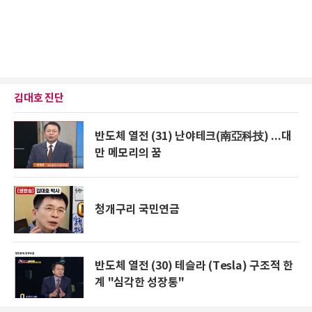
김대호 진단
반도체 열전 (31) 난야테크(南亞科技) ...대
만 메모리의 꿈
청개구리 국민연금
반도체 열전 (30) 테슬라 (Tesla) 구조적 한
계 "심각한 성장통"