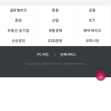
글로벌비즈
종합
금융
증권
산업
ICT
부동산·공기업
유통경제
제약∙바이오
소상공인
ESG경영
오피니언
PC 버전
전체서비스
Copyright (c) Global Economic. All rights reserved.