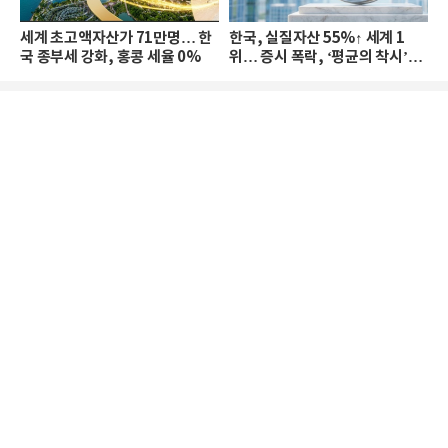
세계 초고액자산가 71만명… 한
한국, 실질자산 55%↑ 세계 1
국 종부세 강화, 홍콩 세율 0%
위… 증시 폭락, ‘평균의 착시’와
부의 유동성 위기