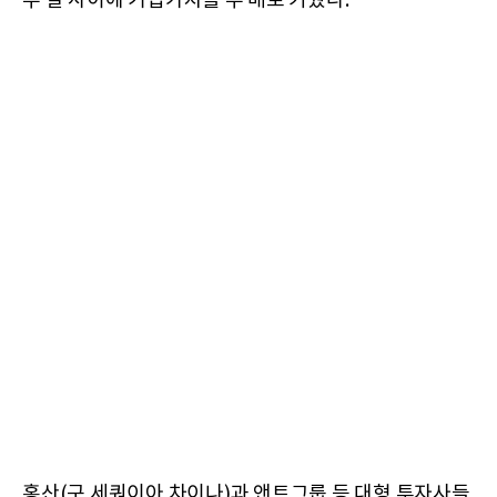
두 달 사이에 기업가치를 두 배로 키웠다.
홍산(구 세쿼이아 차이나)과 앤트그룹 등 대형 투자사들