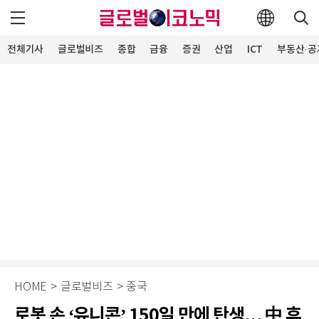
전체기사
글로벌비즈
종합
금융
증권
산업
ICT
부동산·공
HOME
>
글로벌비즈
>
중국
로봇 손 ‘유니콘’ 150일 만에 탄생… 中 휴