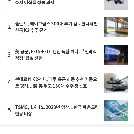
쇼서 이착륙 성능 과시
폴란드, 에이브럼스 300대 추가 검토한다지만
2
한국 K2 수주 굳건
美 공군, F-15·F-16 엔진 독점 깨나…'전략적
3
경쟁' 입찰 전환
현대로템 K2전차, 페루 육군 최종 추천 기종으
4
로 평가…獨·美 꺾고 150대 수주 청신호
TSMC, 1.4나노 2028년 양산…한국 파운드리
5
협공 비상