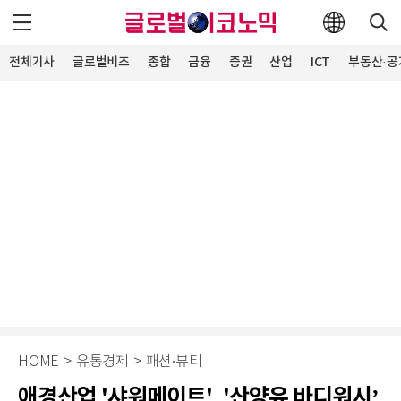
전체기사
글로벌비즈
종합
금융
증권
산업
ICT
부동산·공
HOME
>
유통경제
>
패션∙뷰티
애경산업 '샤워메이트', '산양유 바디워시’