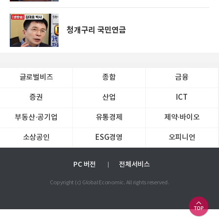
청개구리 국민연금
글로벌비즈
종합
금융
증권
산업
ICT
부동산·공기업
유통경제
제약∙바이오
소상공인
ESG경영
오피니언
PC 버전
전체서비스
Copyright (c) Global Economic. All rights reserved.