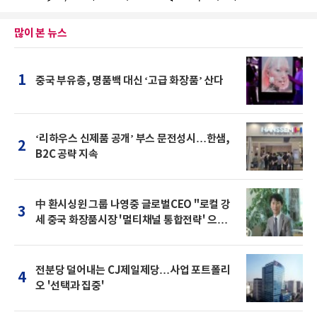
많이 본 뉴스
1
중국 부유층, 명품백 대신 ‘고급 화장품’ 산다
‘리하우스 신제품 공개’ 부스 문전성시…한샘,
2
B2C 공략 지속
中 환시싱윈 그룹 나영중 글로벌CEO "로컬 강
3
세 중국 화장품시장 '멀티채널 통합전략' 으로
돌파를"
전분당 덜어내는 CJ제일제당…사업 포트폴리
4
오 '선택과 집중'