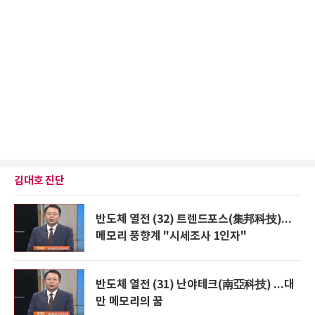
김대호 진단
반도체 열전 (32) 트렌드포스(集邦科技)...
메모리 풍향계 "시세조사 1인자"
반도체 열전 (31) 난야테크(南亞科技) ...대
만 메모리의 꿈