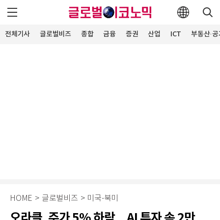
전체기사
글로벌비즈
종합
금융
증권
산업
ICT
부동산·공
HOME
>
글로벌비즈
>
미국·북미
오라클, 주가 5% 하락…AI 투자 속 2만