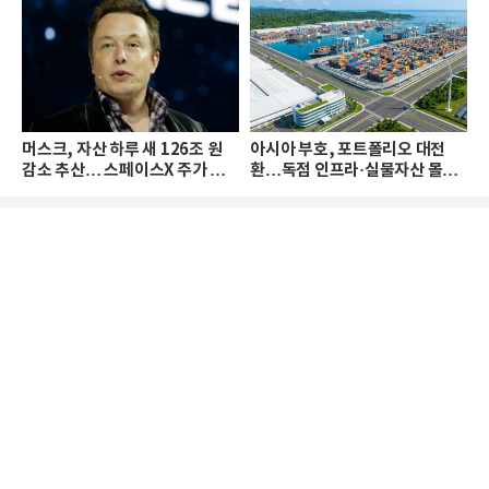
머스크, 자산 하루 새 126조 원
아시아 부호, 포트폴리오 대전
감소 추산… 스페이스X 주가 하
환…독점 인프라·실물자산 몰린
락 때문
다