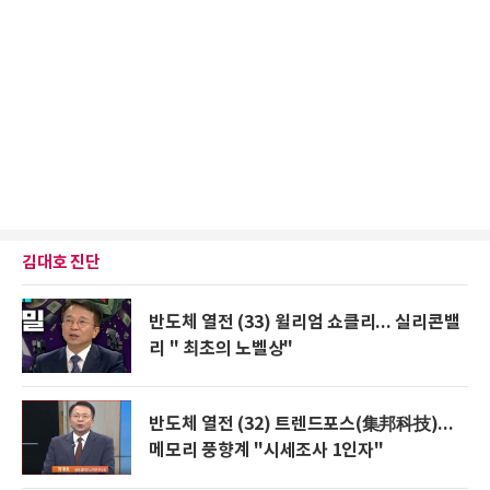
김대호 진단
반도체 열전 (33) 윌리엄 쇼클리... 실리콘밸
리 " 최초의 노벨상"
반도체 열전 (32) 트렌드포스(集邦科技)...
메모리 풍향계 "시세조사 1인자"