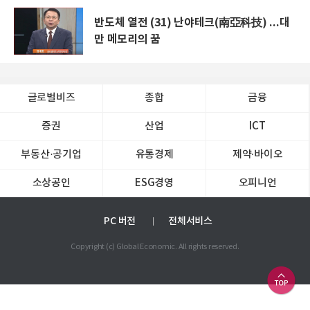
반도체 열전 (31) 난야테크(南亞科技) ...대
만 메모리의 꿈
글로벌비즈
종합
금융
증권
산업
ICT
부동산·공기업
유통경제
제약∙바이오
소상공인
ESG경영
오피니언
PC 버전
전체서비스
Copyright (c) Global Economic. All rights reserved.