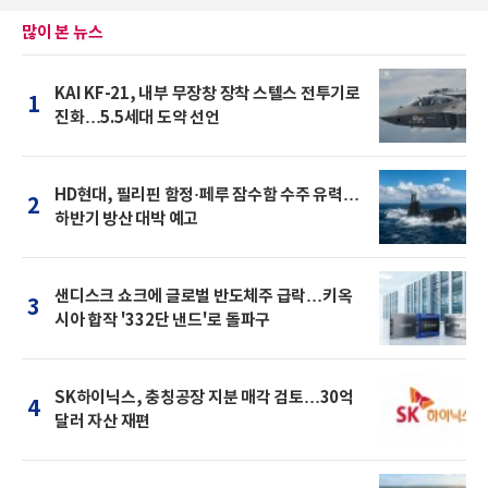
많이 본 뉴스
KAI KF-21, 내부 무장창 장착 스텔스 전투기로
1
진화…5.5세대 도약 선언
HD현대, 필리핀 함정·페루 잠수함 수주 유력…
2
하반기 방산 대박 예고
샌디스크 쇼크에 글로벌 반도체주 급락…키옥
3
시아 합작 '332단 낸드'로 돌파구
SK하이닉스, 충칭공장 지분 매각 검토…30억
4
달러 자산 재편