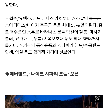
원한다.
△윌슨/요넥스/헤드 테니스 라켓부터 △스팔딩 농구공
△아디다스/나이키 축구공 등을 최대 50% 할인된다. 홈
트 필수품인 △무로 바라나스 문틀 턱걸이 철봉, 마사지
롤러, 요가매트, 무릎/손목보호대 등도 최대 86%까지
특가다. △카르닉 등산용품과 △나이키 헤드/손목밴드,
힙색, 양말 등도 합리적 가격에 선보인다.
◆에버랜드, ‘나이트 사파리 트램’ 오픈