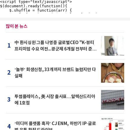
많이 본 뉴스
中 환시싱윈 그룹 나영중 글로벌CEO "K-뷰티
1
프리미엄 수요 여전...광군제 6개월 전부터 준비
를 "
‘놀부’ 회생신청, 33개까지 브랜드 늘렸지만 다
2
실패
투썸플레이스, 美 시장 출사표…알렉산드리아
3
에 1호점
‘미디어 플랫폼 흑자’ CJ ENM, 하반기 IP·글로
4
벌 유통 확장 드라이브