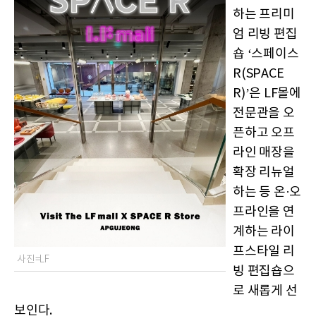
하는 프리미
엄 리빙 편집
숍 ‘스페이스
R(SPACE
R)’은 LF몰에
전문관을 오
픈하고 오프
라인 매장을
확장 리뉴얼
하는 등 온·오
프라인을 연
계하는 라이
프스타일 리
사진=LF
빙 편집숍으
로 새롭게 선
보인다.