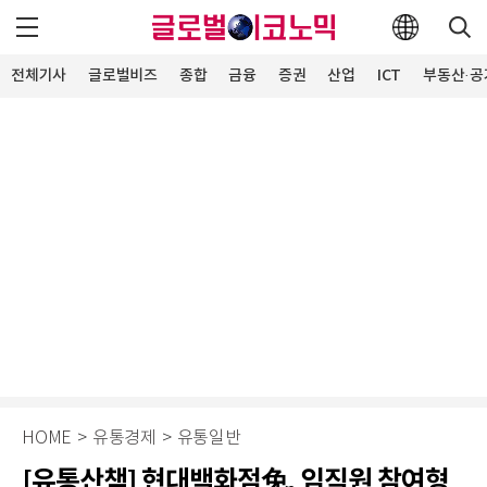
전체기사
글로벌비즈
종합
금융
증권
산업
ICT
부동산·공
HOME
>
유통경제
>
유통일반
[유통산책] 현대백화점免, 임직원 참여형