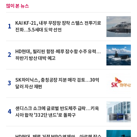
많이 본 뉴스
KAI KF-21, 내부 무장창 장착 스텔스 전투기로
1
진화…5.5세대 도약 선언
HD현대, 필리핀 함정·페루 잠수함 수주 유력…
2
하반기 방산 대박 예고
SK하이닉스, 충칭공장 지분 매각 검토…30억
3
달러 자산 재편
샌디스크 쇼크에 글로벌 반도체주 급락…키옥
4
시아 합작 '332단 낸드'로 돌파구
HD현대, 페루 거점 MRO 역제안…아르헨 잠수