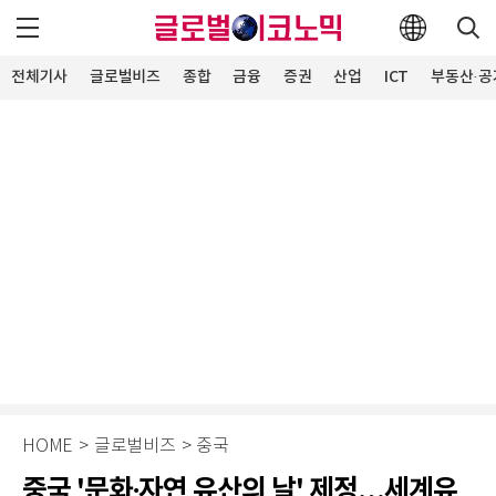
전체기사
글로벌비즈
종합
금융
증권
산업
ICT
부동산·공
HOME
>
글로벌비즈
>
중국
중국 '문화∙자연 유산의 날' 제정…세계유