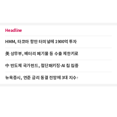
Headline
HMM, 타코마 항만 터미널에 1900억 투자
美 상무부, 배터리 폐기물 등 수출 제한키로
中 반도체 국가펀드, 첨단패키징·AI 칩 집중
뉴욕증시, 연준 금리 동결 전망에 3대 지수↑