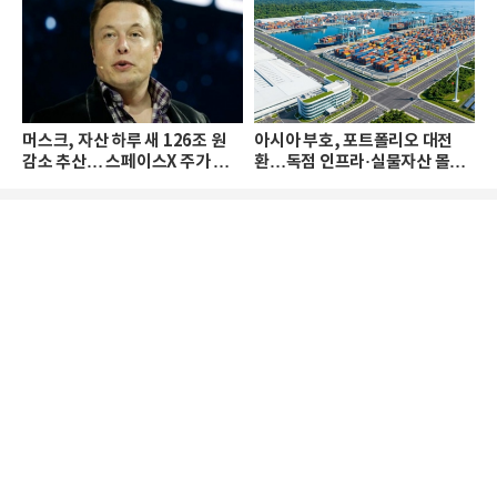
머스크, 자산 하루 새 126조 원
아시아 부호, 포트폴리오 대전
감소 추산… 스페이스X 주가 하
환…독점 인프라·실물자산 몰린
락 때문
다