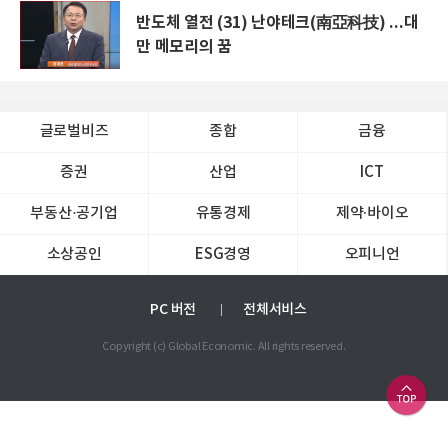
반도체 열전 (31) 난야테크(南亞科技) ...대
만 메모리의 꿈
글로벌비즈
종합
금융
증권
산업
ICT
부동산·공기업
유통경제
제약∙바이오
소상공인
ESG경영
오피니언
PC 버전
전체서비스
Copyright (c) Global Economic. All rights reserved.