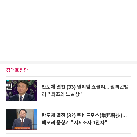
김대호 진단
반도체 열전 (33) 윌리엄 쇼클리... 실리콘밸
리 " 최초의 노벨상"
반도체 열전 (32) 트렌드포스(集邦科技)...
메모리 풍향계 "시세조사 1인자"