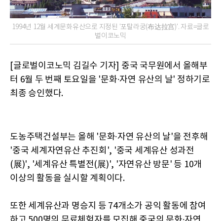
1994년 12월 세계문화유산으로 지정된 '포탈라궁(布达拉宫)'. 자료=글로
벌이코노믹
[글로벌이코노믹 김길수 기자] 중국 국무원에서 올해부
터 6월 두 번째 토요일을 '문화∙자연 유산의 날' 정하기로
최종 승인했다.
도농주택건설부는 올해 '문화∙자연 유산의 날'을 전후해
'중국 세계자연유산 추진회', '중국 세계유산 성과전
(展)', '세계유산 특별전(展)', '자연유산 방문' 등 10개
이상의 활동을 실시할 계획이다.
또한 세계유산과 명승지 등 74개소가 공익 활동에 참여
하고 500명의 무료체험자를 모집해 중국의 문화∙자연