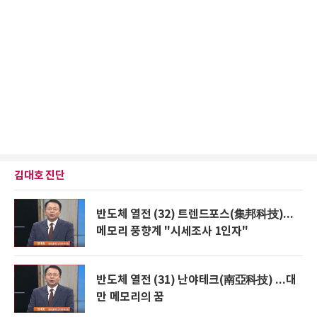
김대호 진단
반도체 열전 (32) 트렌드포스(集邦科技)...
메모리 풍향계 "시세조사 1인자"
반도체 열전 (31) 난야테크(南亞科技) ...대
만 메모리의 꿈