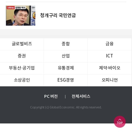
청개구리 국민연금
글로벌비즈
종합
금융
증권
산업
ICT
부동산·공기업
유통경제
제약∙바이오
소상공인
ESG경영
오피니언
PC 버전
전체서비스
Copyright (c) Global Economic. All rights reserved.