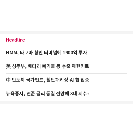
Headline
HMM, 타코마 항만 터미널에 1900억 투자
美 상무부, 배터리 폐기물 등 수출 제한키로
中 반도체 국가펀드, 첨단패키징·AI 칩 집중
뉴욕증시, 연준 금리 동결 전망에 3대 지수↑