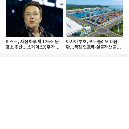
머스크, 자산 하루 새 126조 원
아시아 부호, 포트폴리오 대전
감소 추산… 스페이스X 주가 하
환…독점 인프라·실물자산 몰린
락 때문
다