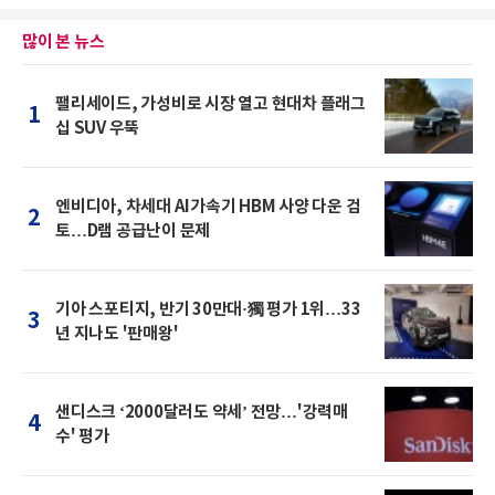
많이 본 뉴스
팰리세이드, 가성비로 시장 열고 현대차 플래그
1
십 SUV 우뚝
엔비디아, 차세대 AI가속기 HBM 사양 다운 검
2
토…D램 공급난이 문제
기아 스포티지, 반기 30만대·獨 평가 1위…33
3
년 지나도 '판매왕'
샌디스크 ‘2000달러도 약세’ 전망…'강력매
4
수' 평가