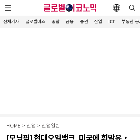
전체기사
글로벌비즈
종합
금융
증권
산업
ICT
부동산·공
HOME
>
산업
>
산업일반
[모닝픽] 현대오일뱅크, 미국에 휘발유‧