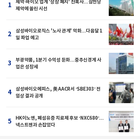
제약·바이오 업계 '상장 폐지' 잔혹사…삼천당
1
제약에 쏠린 시선
삼성바이오로직스 '노사 관계' 악화…다음달 1
2
일 파업 예고
부광약품, 1분기 수익성 둔화…중추신경계 사
3
업은 성장세
삼성바이오에피스, 美 AACR서 ‘SBE303’ 전
4
임상 결과 공개
HK이노엔, 폐섬유증 치료제 후보 ‘NXC680’…
5
넥스트젠과 손잡았다