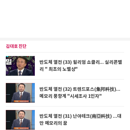
김대호 진단
반도체 열전 (33) 윌리엄 쇼클리... 실리콘밸
리 " 최초의 노벨상"
반도체 열전 (32) 트렌드포스(集邦科技)...
메모리 풍향계 "시세조사 1인자"
반도체 열전 (31) 난야테크(南亞科技) ...대
만 메모리의 꿈