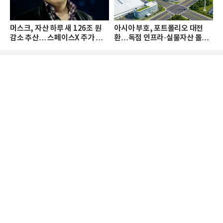
머스크, 자산 하루 새 126조 원
아시아 부호, 포트폴리오 대전
감소 추산… 스페이스X 주가 하
환…독점 인프라·실물자산 몰린
락 때문
다