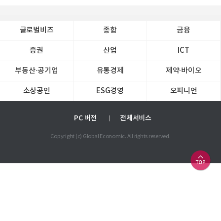
글로벌비즈
종합
금융
증권
산업
ICT
부동산·공기업
유통경제
제약∙바이오
소상공인
ESG경영
오피니언
PC 버전
전체서비스
Copyright (c) Global Economic. All rights reserved.