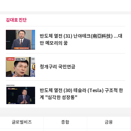
김대호 진단
반도체 열전 (31) 난야테크(南亞科技) ...대
만 메모리의 꿈
청개구리 국민연금
반도체 열전 (30) 테슬라 (Tesla) 구조적 한
계 "심각한 성장통"
글로벌비즈
종합
금융