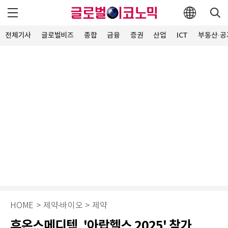
전체기사
글로벌비즈
종합
금융
증권
산업
ICT
부동산·공
HOME
>
제약∙바이오
>
제약
휴온스메디텍, '아랍헬스 2025' 참가