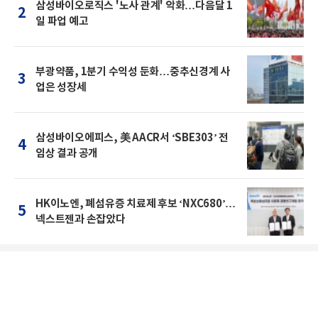
삼성바이오로직스 '노사 관계' 악화…다음달 1
2
일 파업 예고
부광약품, 1분기 수익성 둔화…중추신경계 사
3
업은 성장세
삼성바이오에피스, 美 AACR서 ‘SBE303’ 전
4
임상 결과 공개
HK이노엔, 폐섬유증 치료제 후보 ‘NXC680’…
5
넥스트젠과 손잡았다