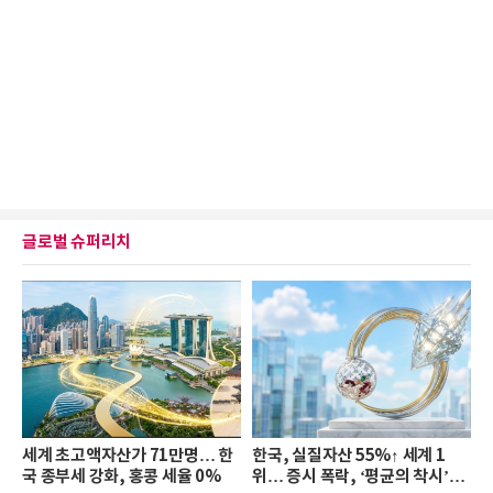
글로벌 슈퍼리치
세계 초고액자산가 71만명… 한
한국, 실질자산 55%↑ 세계 1
국 종부세 강화, 홍콩 세율 0%
위… 증시 폭락, ‘평균의 착시’와