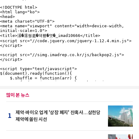
많이 본 뉴스
제약·바이오 업계 '상장 폐지' 잔혹사…삼천당
1
제약에 쏠린 시선