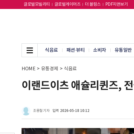
글로벌모빌리티
글로벌게이머즈
더 블링스
PDF지면보기
식음료
패션∙뷰티
소비자
유통일반
HOME
>
유통경제
>
식음료
이랜드이츠 애슐리퀸즈, 전국
조용철 기자
입력
2026-05-18 10:12