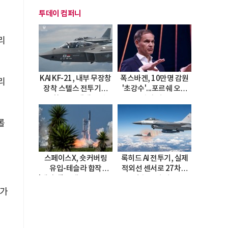
투데이 컴퍼니
리
KAI KF-21, 내부 무장창
폭스바겐, 10만명 감원
리
장착 스텔스 전투기로
'초강수'...포르쉐 오너
진화…5.5세대 도약
직접 경고
선언
롤
이
스페이스X, 숏커버링
록히드 AI 전투기, 실제
유입-테슬라 합작
적외선 센서로 27차례
애
'테라팹' 호재로 15.83%
자율 요격 성공
급등
’가