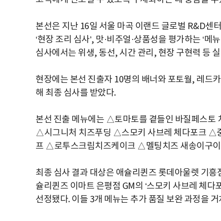
본선은 지난 16일 서울 마곡 이랜드 글로벌 R&D센
‘현장 조리 심사’, 맛·비주얼·상품성을 평가하는 ‘메뉴
심사에서는 위생, 동선, 시간 관리, 현장 구현력 등
현장에는 본선 진출자 10명의 배너와 포토월, 레드
해 최종 심사를 받았다.
본선 진출 메뉴에는 △토마토를 곁들인 바질페스토
△시그니처 치즈푸딩 △스모키 사브레 체다포크 
프 △로투스크림치즈케이크 △멜팅치즈 새송이구이 등
최종 심사 결과 대상은 애슐리퀸즈 롯데아울렛 기흥
슐리퀸즈 이마트 은평점 GM의 ‘스모키 사브레 체다
선정됐다. 이들 3개 메뉴는 추가 품질 보완 과정을 거