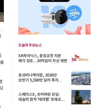
그
오늘의 주요뉴스
시
SK하이닉스, 충칭공장 지분
매각 검토…30억달러 자산 재편
애슐
효성비나케미칼, 2026년
상반기 5,500만 달러 흑자
했
전환… 4대 체...
리오
스페이스X, 숏커버링 유입-
테슬라 합작 '테라팹' 호재로
15.83% ...
이