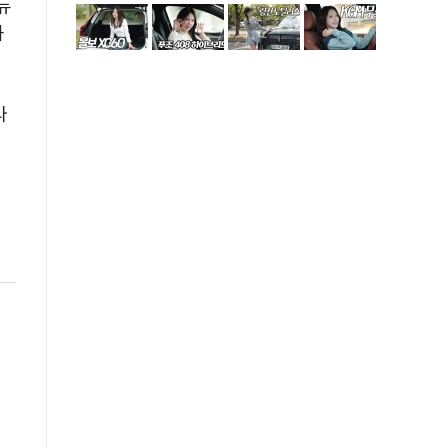
뉴
과
라