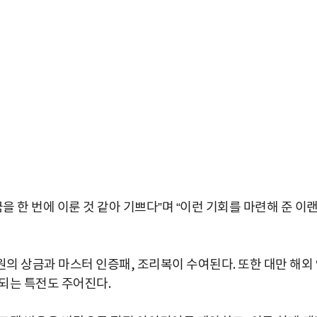
을 한 번에 이룬 것 같아 기쁘다”며 “이런 기회를 마련해 준 이
0만 원의 상금과 마스터 인증패, 조리복이 수여된다. 또한 대만 해외
되는 특전도 주어진다.
박지수 아나운서가 타본 ‘전설의 무쏘’
초보자도 반할 반전 매력”