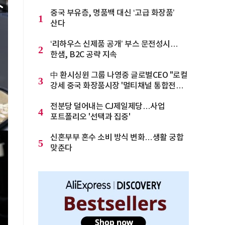
중국 부유층, 명품백 대신 ‘고급 화장품’
1
산다
‘리하우스 신제품 공개’ 부스 문전성시…
2
한샘, B2C 공략 지속
中 환시싱윈 그룹 나영중 글로벌CEO "로컬
3
강세 중국 화장품시장 '멀티채널 통합전략'
으로 돌파를"
전분당 덜어내는 CJ제일제당…사업
4
포트폴리오 '선택과 집중'
신혼부부 혼수 소비 방식 변화…생활 궁합
5
맞춘다