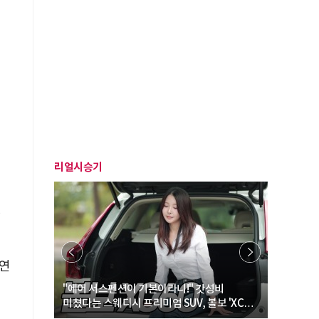
리얼시승기
랜
 연
… “여성·
"에어 서스펜션이 기본이라니!" 갓성비
"디자인 대
미쳤다는 스웨디시 프리미엄 SUV, 볼보 'XC60
크로스오버
B5 울트라'