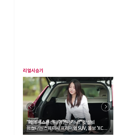
리얼시승기
… “여성·
"에어 서스펜션이 기본이라니!" 갓성비
"디자인 대
미쳤다는 스웨디시 프리미엄 SUV, 볼보 'XC60
크로스오버
B5 울트라'