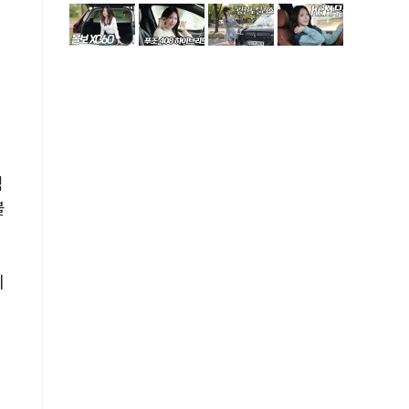
점
불
치