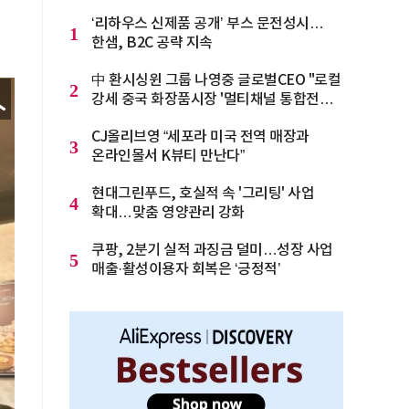
‘리하우스 신제품 공개’ 부스 문전성시…
1
한샘, B2C 공략 지속
中 환시싱윈 그룹 나영중 글로벌CEO "로컬
2
강세 중국 화장품시장 '멀티채널 통합전략'
으로 돌파를"
CJ올리브영 “세포라 미국 전역 매장과
3
온라인몰서 K뷰티 만난다”
현대그린푸드, 호실적 속 '그리팅' 사업
4
확대…맞춤 영양관리 강화
쿠팡, 2분기 실적 과징금 덜미…성장 사업
5
매출·활성이용자 회복은 ‘긍정적’