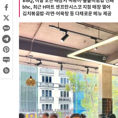
BBQ, 이달 오픈 매장서 떡볶이·돌솥비빔밥 선봬
bhc, 최근 H마트 샌프란시스코 지점 매장 열어
김치볶음밥·라면·어묵탕 등 다채로운 메뉴 제공