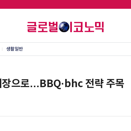
생활일반
매장으로…BBQ·bhc 전략 주목