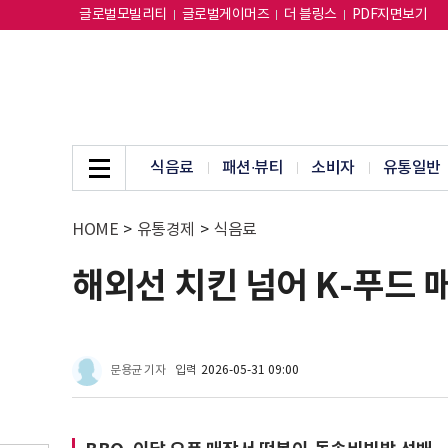
글로벌모빌리티
글로벌게이머즈
더 블링스
PDF지면보기
식음료
패션∙뷰티
소비자
유통일반
HOME
>
유통경제
>
식음료
해외선 치킨 넘어 K-푸드 
문용균 기자
입력
2026-05-31 09:00