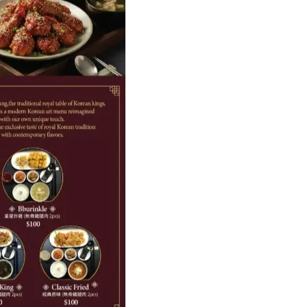
박지수 아나운서가 타본 ‘전설의 무쏘’
초보자도 반할 반전 매력”