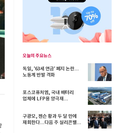
오늘의 주요뉴스
독일, '63세 연금' 폐지 논란…
노동계 반발 격화
포스코퓨처엠, 국내 배터리
업체에 LFP용 양극재
장기공급계약
구광모, 젠슨 황과 두 달 만에
재회한다…다음 주 실리콘밸리
랑
방...