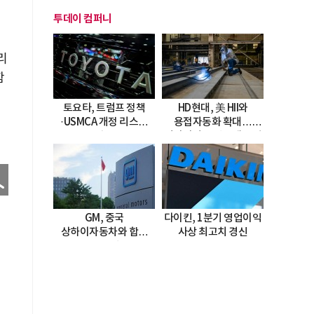
투데이 컴퍼니
리
함
토요타, 트럼프 정책
HD현대, 美 HII와
·USMCA 개정 리스크
용접자동화 확대…
직면
미시시피 조선소에 전격
도입
GM, 중국
다이킨, 1분기 영업이익
상하이자동차와 합작
사상 최고치 경신
20년 연장…
2047년까지 파트너십
지속