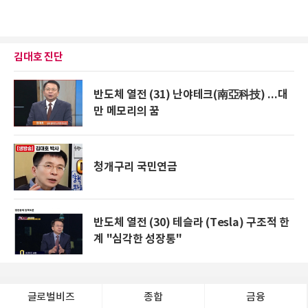
김대호 진단
반도체 열전 (31) 난야테크(南亞科技) ...대
만 메모리의 꿈
청개구리 국민연금
반도체 열전 (30) 테슬라 (Tesla) 구조적 한
계 "심각한 성장통"
글로벌비즈
종합
금융