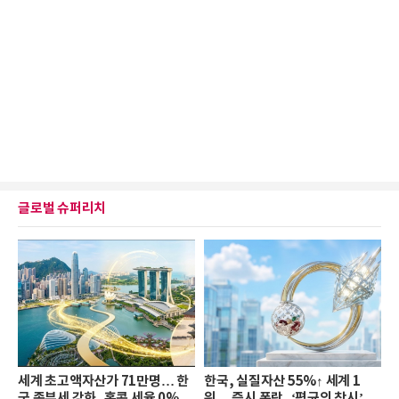
글로벌 슈퍼리치
세계 초고액자산가 71만명… 한
한국, 실질자산 55%↑ 세계 1
국 종부세 강화, 홍콩 세율 0%
위… 증시 폭락, ‘평균의 착시’와