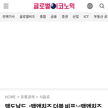
전체기사
글로벌비즈
종합
금융
증권
산업
ICT
부동산·공
HOME
>
유통경제
>
식음료
맥도날드, ‘맥앤치즈 더블 비프’·‘맥앤치즈