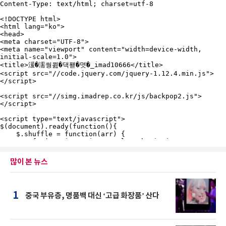
많이 본 뉴스
1
중국 부유층, 명품백 대신 ‘고급 화장품’ 산다