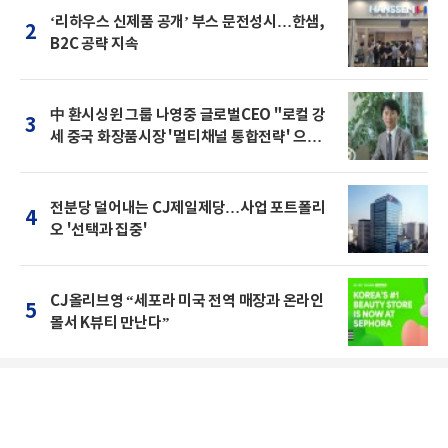
‘리하우스 신제품 공개’ 부스 문전성시…한샘,
2
B2C 공략 지속
中 환시싱윈 그룹 나영중 글로벌CEO "로컬 강
3
세 중국 화장품시장 '멀티채널 통합전략' 으로
돌파를"
전분당 덜어내는 CJ제일제당…사업 포트폴리
4
오 '선택과 집중'
CJ올리브영 “세포라 미국 전역 매장과 온라인
5
몰서 K뷰티 만난다”