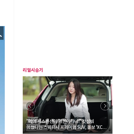
리얼시승기
… “여성·
"에어 서스펜션이 기본이라니!" 갓성비
"디자인 대
미쳤다는 스웨디시 프리미엄 SUV, 볼보 'XC60
크로스오버
B5 울트라'