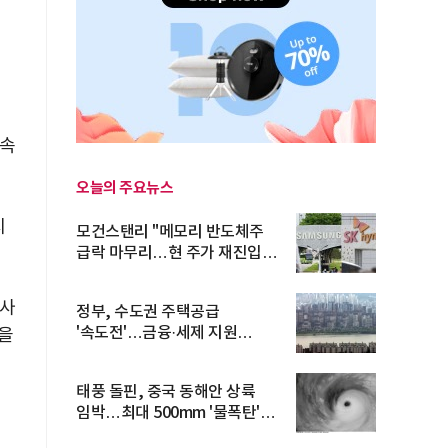
 속
오늘의 주요뉴스
지
모건스탠리 "메모리 반도체주
급락 마무리…현 주가 재진입
기회...
이사
정부, 수도권 주택공급
'속도전'…금융·세제 지원
을
총동원
태풍 돌핀, 중국 동해안 상륙
임박…최대 500mm '물폭탄'
예고