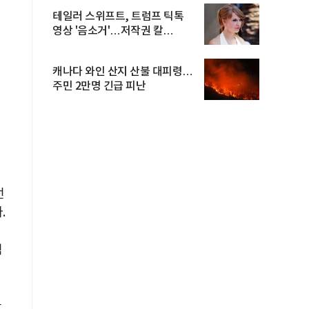
테일러 스위프트, 트럼프 틱톡
영상 '음소거'…저작권 칼
빼들었...
캐나다 와인 산지 산불 대피령…
주민 2만명 긴급 피난
선
.
력
을