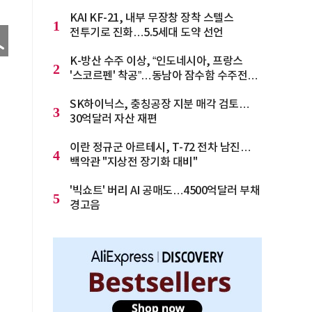
KAI KF-21, 내부 무장창 장착 스텔스
1
전투기로 진화…5.5세대 도약 선언
K-방산 수주 이상, “인도네시아, 프랑스
2
'스코르펜' 착공”…동남아 잠수함 수주전
격화
SK하이닉스, 충칭공장 지분 매각 검토…
3
30억달러 자산 재편
이란 정규군 아르테시, T-72 전차 남진…
4
백악관 "지상전 장기화 대비"
'빅쇼트' 버리 AI 공매도…4500억달러 부채
5
경고음