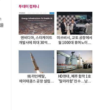
투데이 컴퍼니
소
'을
엔비디아, 스타게이트
미쓰비시, 교토 공장에서
개발사에 최대 30억달러
월 1000대 휴머노이드
투자
양산
獨 라인메탈,
HD현대, 페루 합작 1호
에이태큼스 공장 설립…
'탈라라함' 진수…남미
美 탄약고 기갈 해소
방산거점 결실
한계