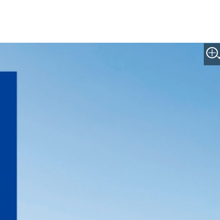
박지수 아나운서가 타본 ‘전설의 무쏘’
초보자도 반할 반전 매력”