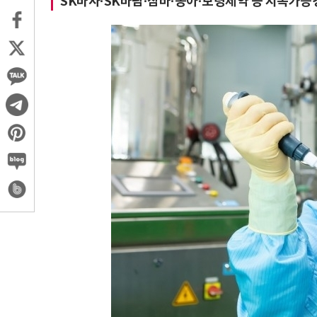
SK바사·SK바팜·삼바·동아·보령제약 등 지속가능