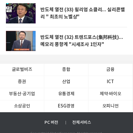
반도체 열전 (33) 윌리엄 쇼클리... 실리콘밸
리 " 최초의 노벨상"
반도체 열전 (32) 트렌드포스(集邦科技)...
메모리 풍향계 "시세조사 1인자"
글로벌비즈
종합
금융
증권
산업
ICT
부동산·공기업
유통경제
제약∙바이오
소상공인
ESG경영
오피니언
PC 버전
전체서비스