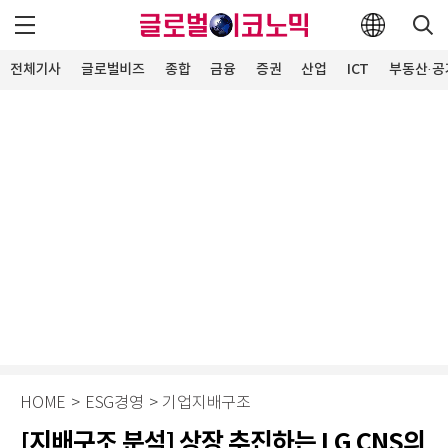
전체기사
글로벌비즈
종합
금융
증권
산업
ICT
부동산·공
HOME
>
ESG경영
>
기업지배구조
[지배구조 분석] 상장 추진하는 LG CNS의