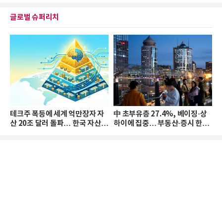
글로벌 슈퍼리치
테크주 폭등에 세계 억만장자 자
中 초부유층 27.4%, 베이징·상
산 20조 달러 돌파… 한국 자산
하이에 집중… 부동산·증시 한파
격차 확대
로 자산은 소폭 감소