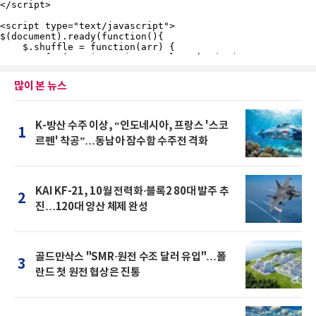
많이 본 뉴스
K-방산 수주 이상, “인도네시아, 프랑스 '스코
1
르펜' 착공”…동남아 잠수함 수주전 격화
KAI KF-21, 10월 전력화·블록2 80대 발주 추
2
진…120대 양산 체제 완성
골드만삭스 "SMR·원전 수조 달러 유입"…폴
3
란드 첫 원전 협상은 진통