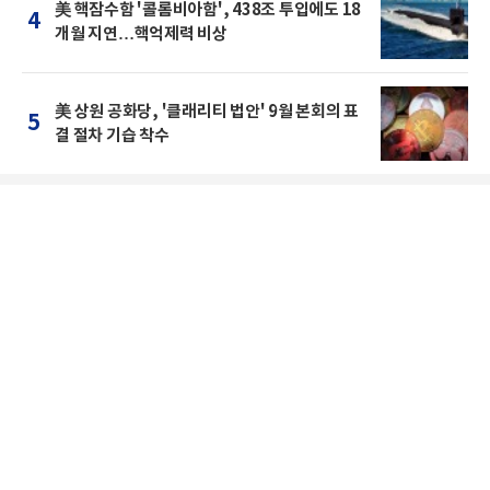
美 핵잠수함 '콜롬비아함', 438조 투입에도 18
4
개월 지연…핵억제력 비상
美 상원 공화당, '클래리티 법안' 9월 본회의 표
5
결 절차 기습 착수