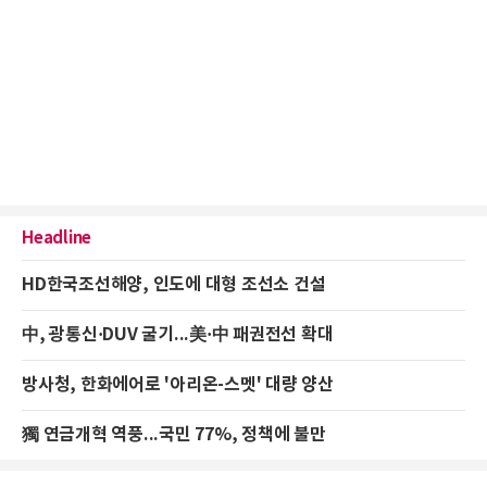
Headline
HD한국조선해양, 인도에 대형 조선소 건설
中, 광통신·DUV 굴기...美·中 패권전선 확대
방사청, 한화에어로 '아리온-스멧' 대량 양산
獨 연금개혁 역풍...국민 77%, 정책에 불만