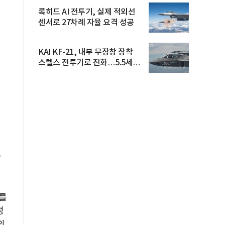
록히드 AI 전투기, 실제 적외선
센서로 27차례 자율 요격 성공
KAI KF-21, 내부 무장창 장착
스텔스 전투기로 진화…5.5세대
도...
촉
코를
정
의