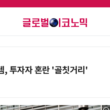
템, 투자자 혼란 '골칫거리'