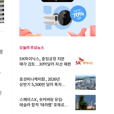
오늘의 주요뉴스
스왑
SK하이닉스, 충칭공장 지분
매각 검토…30억달러 자산 재편
는
효성비나케미칼, 2026년
상반기 5,500만 달러 흑자
전환… 4대 체...
신
스페이스X, 숏커버링 유입-
테슬라 합작 '테라팹' 호재로
15.83% ...