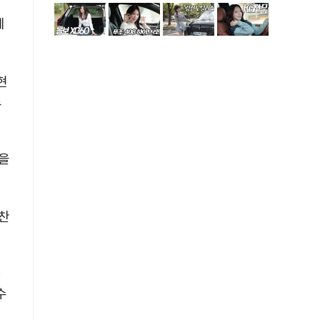
에
현
로
것을
마찬
하
수