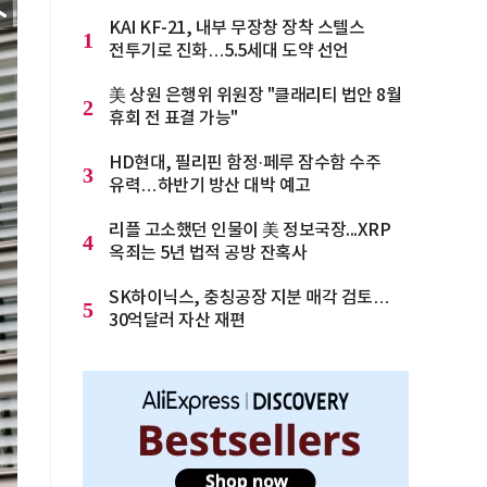
KAI KF-21, 내부 무장창 장착 스텔스
1
전투기로 진화…5.5세대 도약 선언
美 상원 은행위 위원장 "클래리티 법안 8월
2
휴회 전 표결 가능"
HD현대, 필리핀 함정·페루 잠수함 수주
3
유력…하반기 방산 대박 예고
리플 고소했던 인물이 美 정보국장...XRP
4
옥죄는 5년 법적 공방 잔혹사
SK하이닉스, 충칭공장 지분 매각 검토…
5
30억달러 자산 재편