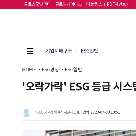
글로벌모빌리티
글로벌게이머즈
더 블링스
PDF지면보기
기업지배구조
ESG일반
HOME
>
ESG경영
>
ESG일반
'오락가락' ESG 등급 시스
이진충 국제경제 수석저널리스트
입력
2023-04-03 13:51