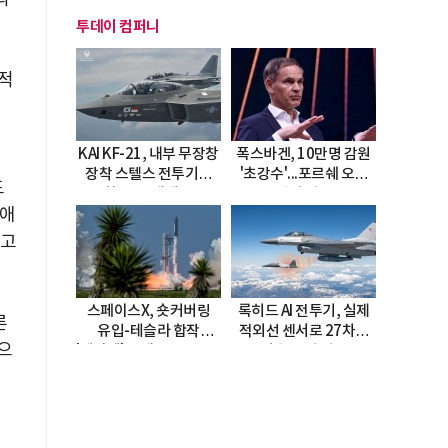
투데이 컴퍼니
추적
적
KAI KF-21, 내부 무장창
폭스바겐, 10만명 감원
장착 스텔스 전투기로
'초강수'...포르쉐 오너
드
진화…5.5세대 도약
직접 경고
 애
선언
재고
스페이스X, 숏커버링
록히드 AI 전투기, 실제
론
유입-테슬라 합작
적외선 센서로 27차례
으
'테라팹' 호재로 15.83%
자율 요격 성공
급등