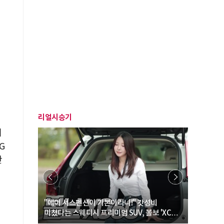
리얼시승기
기
G
반
… “여성·
"에어 서스펜션이 기본이라니!" 갓성비
"디자인 대
미쳤다는 스웨디시 프리미엄 SUV, 볼보 'XC60
크로스오버
B5 울트라'