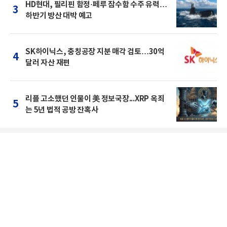
HD현대, 필리핀 함정·페루 잠수함 수주 유력…
3
하반기 방산 대박 예고
SK하이닉스, 충칭공장 지분 매각 검토…30억
4
달러 자산 재편
리플 고소했던 인물이 美 정보국장...XRP 옥죄
5
는 5년 법적 공방 잔혹사