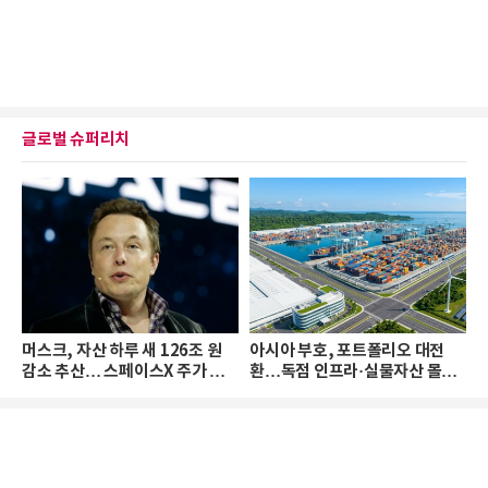
글로벌 슈퍼리치
머스크, 자산 하루 새 126조 원
아시아 부호, 포트폴리오 대전
감소 추산… 스페이스X 주가 하
환…독점 인프라·실물자산 몰린
락 때문
다