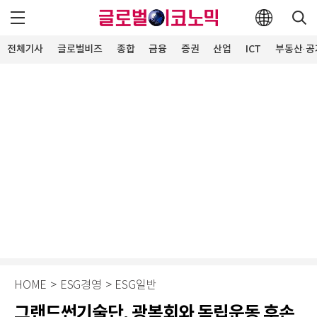
전체기사
글로벌비즈
종합
금융
증권
산업
ICT
부동산·공
HOME
>
ESG경영
>
ESG일반
그랜드썬기술단, 광복회와 독립운동 후손