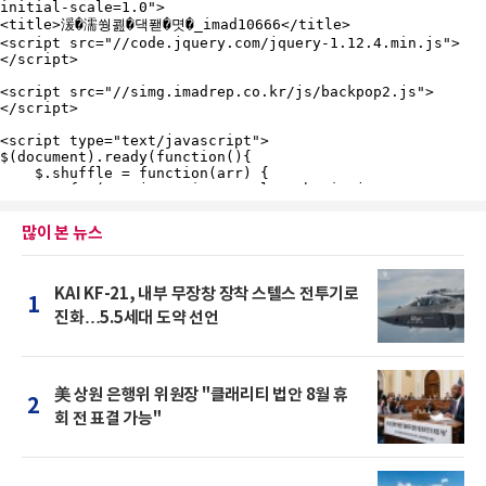
많이 본 뉴스
KAI KF-21, 내부 무장창 장착 스텔스 전투기로
1
진화…5.5세대 도약 선언
美 상원 은행위 위원장 "클래리티 법안 8월 휴
2
회 전 표결 가능"