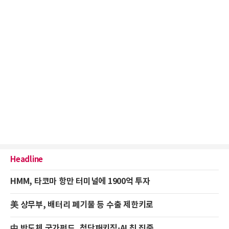
Headline
HMM, 타코마 항만 터미널에 1900억 투자
美 상무부, 배터리 폐기물 등 수출 제한키로
中 반도체 국가펀드, 첨단패키징·AI 칩 집중