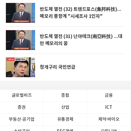
반도체 열전 (32) 트렌드포스(集邦科技)...
메모리 풍향계 "시세조사 1인자"
반도체 열전 (31) 난야테크(南亞科技) ...대
만 메모리의 꿈
청개구리 국민연금
글로벌비즈
종합
금융
증권
산업
ICT
부동산·공기업
유통경제
제약∙바이오