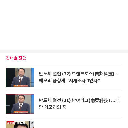
김대호 진단
반도체 열전 (32) 트렌드포스(集邦科技)...
메모리 풍향계 "시세조사 1인자"
반도체 열전 (31) 난야테크(南亞科技) ...대
만 메모리의 꿈