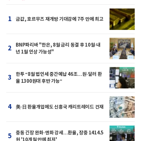
1
금값, 호르무즈 재개방 기대감에 7주 만에 최고
BNP파리바 "한은, 8월 금리 동결 후 10월·내
2
년 1월 인상 가능성"
한투 “8월 법인세 중간예납 46조…원·달러 환
3
율 1300원대 후반 가능”
4
美·日 환율개입에도 신흥국 캐리트레이드 건재
중동 긴장 완화·엔화 강세…환율, 장중 1414.5
5
원 '10개월 만에 최저'