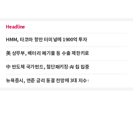
Headline
HMM, 타코마 항만 터미널에 1900억 투자
美 상무부, 배터리 폐기물 등 수출 제한키로
中 반도체 국가펀드, 첨단패키징·AI 칩 집중
뉴욕증시, 연준 금리 동결 전망에 3대 지수↑