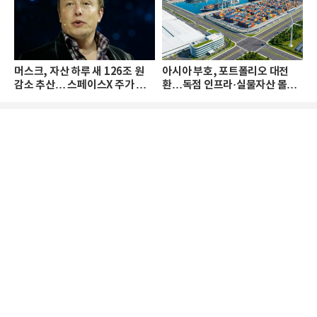
머스크, 자산 하루 새 126조 원
아시아 부호, 포트폴리오 대전
감소 추산… 스페이스X 주가 하
환…독점 인프라·실물자산 몰린
락 때문
다