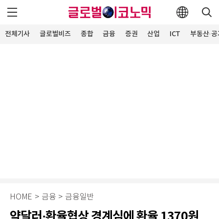
전체기사
글로벌비즈
종합
금융
증권
산업
ICT
부동산·공
HOME
>
금융
>
금융일반
약달러·환율협상 경계심에 환율 1370원