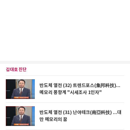
김대호 진단
반도체 열전 (32) 트렌드포스(集邦科技)...
메모리 풍향계 "시세조사 1인자"
반도체 열전 (31) 난야테크(南亞科技) ...대
만 메모리의 꿈