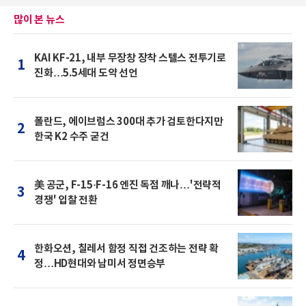
많이 본 뉴스
KAI KF-21, 내부 무장창 장착 스텔스 전투기로
1
진화…5.5세대 도약 선언
폴란드, 에이브럼스 300대 추가 검토한다지만
2
한국 K2 수주 굳건
美 공군, F-15·F-16 엔진 독점 깨나…'전략적
3
경쟁' 입찰 전환
한화오션, 칠레서 함정 직접 건조하는 전략 확
4
정…HD현대와 남미서 정면승부