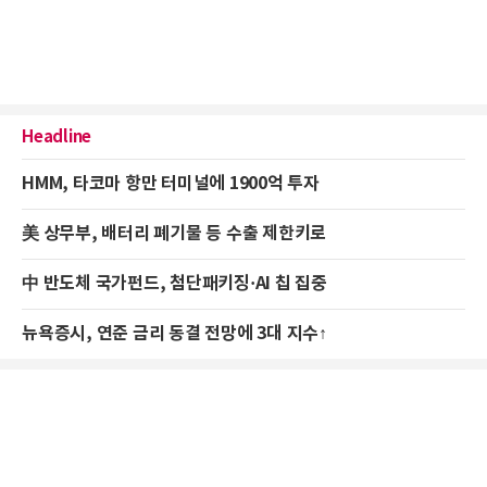
Headline
HMM, 타코마 항만 터미널에 1900억 투자
美 상무부, 배터리 폐기물 등 수출 제한키로
中 반도체 국가펀드, 첨단패키징·AI 칩 집중
뉴욕증시, 연준 금리 동결 전망에 3대 지수↑