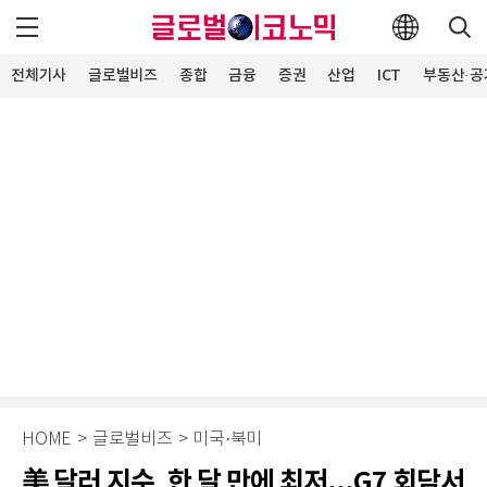
전체기사
글로벌비즈
종합
금융
증권
산업
ICT
부동산·공
HOME
>
글로벌비즈
>
미국·북미
美 달러 지수, 한 달 만에 최저...G7 회담서