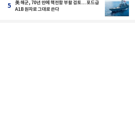
美 해군, 70년 만에 핵전함 부활 검토… 포드급
5
A1B 원자로 그대로 쓴다