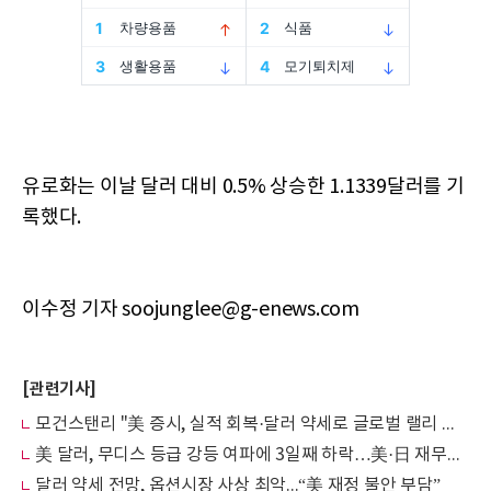
유로화는 이날 달러 대비 0.5% 상승한 1.1339달러를 기
록했다.
이수정 기자 soojunglee@g-enews.com
[관련기사]
모건스탠리 "美 증시, 실적 회복·달러 약세로 글로벌 랠리 주도할 것"
美 달러, 무디스 등급 강등 여파에 3일째 하락…美·日 재무장관 회담 주목
달러 약세 전망, 옵션시장 사상 최악...“美 재정 불안 부담”