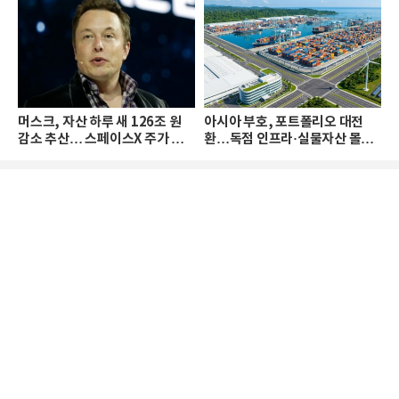
머스크, 자산 하루 새 126조 원
아시아 부호, 포트폴리오 대전
감소 추산… 스페이스X 주가 하
환…독점 인프라·실물자산 몰린
락 때문
다