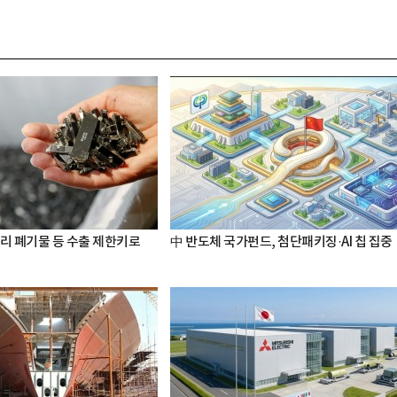
터리 폐기물 등 수출 제한키로
中 반도체 국가펀드, 첨단패키징·AI 칩 집중