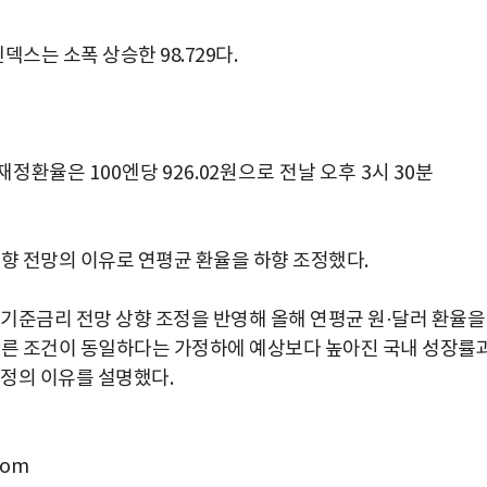
스는 소폭 상승한 98.729다.
 재정
환율
은 100엔당 926.02원으로 전날 오후 3시 30분
상향 전망의 이유로 연평균 환율을 하향 조정했다.
기준금리 전망 상향 조정을 반영해 올해 연평균 원·달러 환율을
 "다른 조건이 동일하다는 가정하에 예상보다 높아진 국내 성장률
정의 이유를 설명했다.
박지수 아나운서가 타본 ‘전설의 무쏘’
초보자도 반할 반전 매력”
com