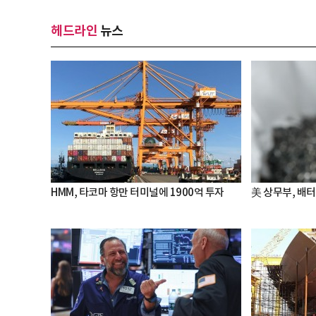
헤드라인
뉴스
HMM, 타코마 항만 터미널에 1900억 투자
美 상무부, 배