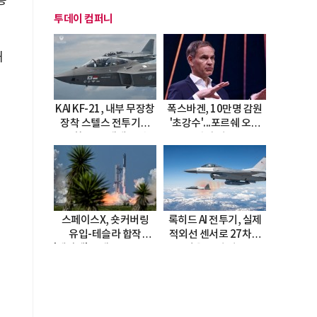
통
투데이 컴퍼니
해
KAI KF-21, 내부 무장창
폭스바겐, 10만명 감원
장착 스텔스 전투기로
'초강수'...포르쉐 오너
진화…5.5세대 도약
직접 경고
선언
스페이스X, 숏커버링
록히드 AI 전투기, 실제
유입-테슬라 합작
적외선 센서로 27차례
'테라팹' 호재로 15.83%
자율 요격 성공
급등