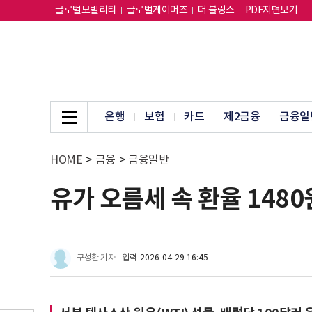
글로벌모빌리티
글로벌게이머즈
더 블링스
PDF지면보기
은행
보험
카드
제2금융
금융일
HOME
>
금융
>
금융일반
유가 오름세 속 환율 1480
구성환 기자
입력
2026-04-29 16:45