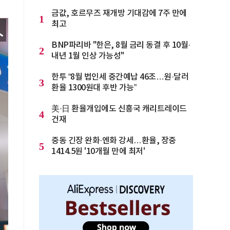
금값, 호르무즈 재개방 기대감에 7주 만에
1
최고
BNP파리바 "한은, 8월 금리 동결 후 10월·
2
내년 1월 인상 가능성"
한투 “8월 법인세 중간예납 46조…원·달러
3
환율 1300원대 후반 가능”
美·日 환율개입에도 신흥국 캐리트레이드
4
건재
중동 긴장 완화·엔화 강세…환율, 장중
5
1414.5원 '10개월 만에 최저'