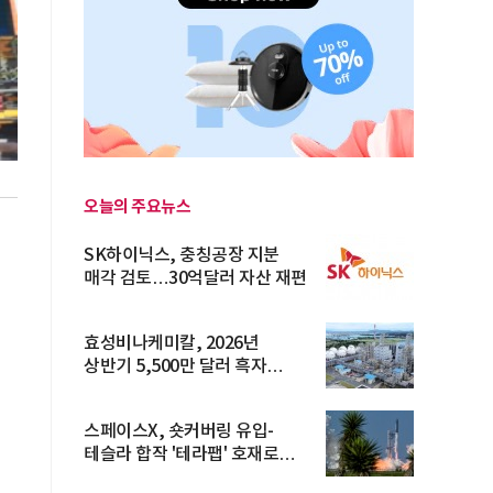
오늘의 주요뉴스
SK하이닉스, 충칭공장 지분
매각 검토…30억달러 자산 재편
효성비나케미칼, 2026년
상반기 5,500만 달러 흑자
전환… 4대 체...
스페이스X, 숏커버링 유입-
테슬라 합작 '테라팹' 호재로
15.83% ...