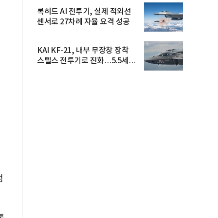
록히드 AI 전투기, 실제 적외선
센서로 27차례 자율 요격 성공
KAI KF-21, 내부 무장창 장착
스텔스 전투기로 진화…5.5세대
도...
럼