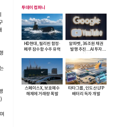
투데이 컴퍼니
테
구
태
HD현대, 필리핀 함정·
알파벳, 36조원 채권
페루 잠수함 수주 유력
발행 추진…AI 투자
행
시험대
연
하는
스페이스X, 보호예수
타타그룹, 인도산 LFP
뱅
해제에 거래량 폭발
배터리 독자 개발
)
리
으며