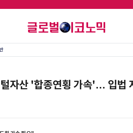
반
털자산 '합종연횡 가속'… 입법 