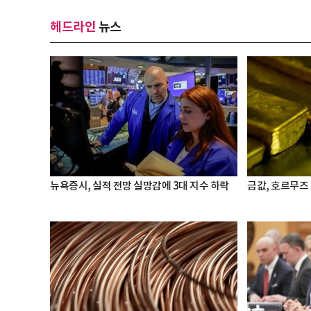
헤드라인
뉴스
뉴욕증시, 실적 전망 실망감에 3대 지수 하락
금값, 호르무즈