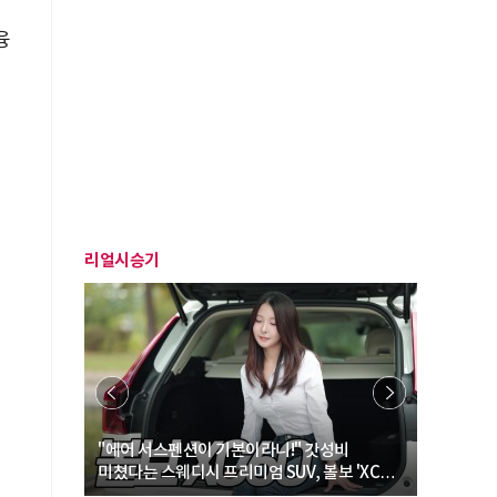
융
리얼시승기
… “여성·
"에어 서스펜션이 기본이라니!" 갓성비
"디자인 대
미쳤다는 스웨디시 프리미엄 SUV, 볼보 'XC60
크로스오버
B5 울트라'