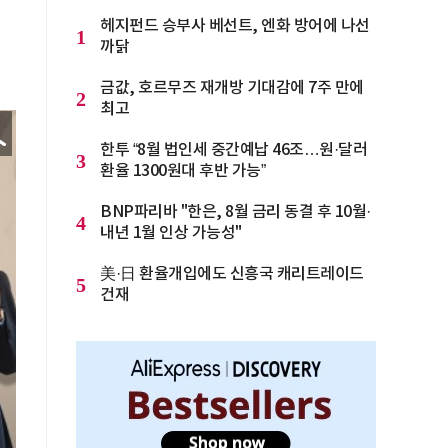
헤지펀드 승부사 베선트, 엔화 방어에 나선
1
까닭
금값, 호르무즈 재개방 기대감에 7주 만에
2
최고
한투 “8월 법인세 중간예납 46조…원·달러
3
환율 1300원대 후반 가능”
BNP파리바 "한은, 8월 금리 동결 후 10월·
4
내년 1월 인상 가능성"
美·日 환율개입에도 신흥국 캐리트레이드
5
건재