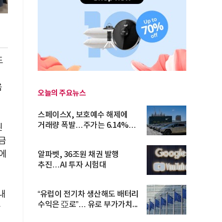
도
움
오늘의 주요뉴스
스페이스X, 보호예수 해제에
거래량 폭발…주가는 6.14%
된
반등
금
에
알파벳, 36조원 채권 발행
추진…AI 투자 시험대
내
“유럽이 전기차 생산해도 배터리
수익은 亞로”… 유로 부가가치...
환