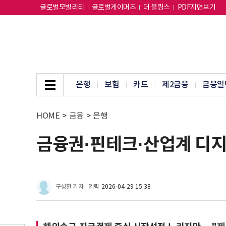
글로벌모빌리티
글로벌게이머즈
더 블링스
PDF지면보기
은행
보험
카드
제2금융
금융일
HOME
>
금융
>
은행
금융권·핀테크·산업계 디지
구성환 기자
입력
2026-04-29 15:38