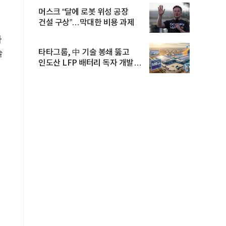
머스크 “달에 로봇 위성 공장
건설 구상”…막대한 비용 과제
하
타타그룹, 中 기술 봉쇄 뚫고
술
인도산 LFP 배터리 독자 개발…
공...