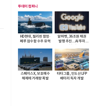
투데이 컴퍼니
HD현대, 필리핀 함정·
알파벳, 36조원 채권
페루 잠수함 수주 유력
발행 추진…AI 투자
시험대
스페이스X, 보호예수
타타그룹, 인도산 LFP
해제에 거래량 폭발
배터리 독자 개발