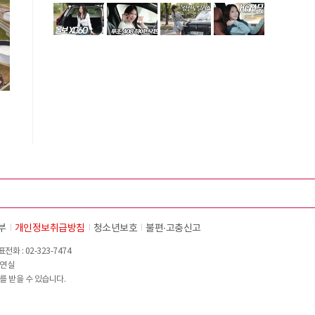
부
개인정보취급방침
청소년보호
불편∙고충신고
화 : 02-323-7474
이연실
를 받을 수 있습니다.