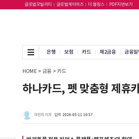
글로벌모빌리티
글로벌게이머즈
더 블링스
PDF지면보기
은행
보험
카드
제2금융
금융일
HOME
>
금융
>
카드
하나카드, 펫 맞춤형 제휴카
이민지 기자
입력
2026-05-11 10:57