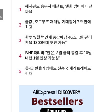
헤지펀드 승부사 베선트, 엔화 방어에 나선
1
까닭
금값, 호르무즈 재개방 기대감에 7주 만에
2
최고
한투 “8월 법인세 중간예납 46조…원·달러
3
환율 1300원대 후반 가능”
BNP파리바 "한은, 8월 금리 동결 후 10월·
4
내년 1월 인상 가능성"
美·日 환율개입에도 신흥국 캐리트레이드
5
건재