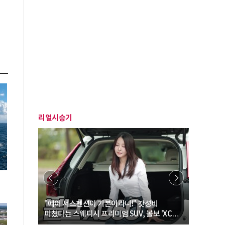
리얼시승기
력
… “여성·
"에어 서스펜션이 기본이라니!" 갓성비
"디자인 대
미쳤다는 스웨디시 프리미엄 SUV, 볼보 'XC60
크로스오버
B5 울트라'