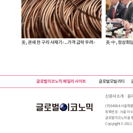
美, 관세 전 구리 사재기↑...가격 급락 우려↑
美·中, 정상회담
글로벌이코노믹 패밀리 사이트
글로벌모빌리티
신문사소개
윤
(우)04004 서울특별
등록번호 : 서울 아 0
글로벌이코노믹을 통해
Copyright © 2011 