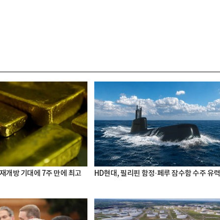
 재개방 기대에 7주 만에 최고
HD현대, 필리핀 함정·페루 잠수함 수주 유
박지수 아나운서가 타본 ‘전설의 무쏘’
초보자도 반할 반전 매력”