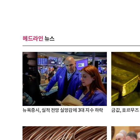
헤드라인
뉴스
뉴욕증시, 실적 전망 실망감에 3대 지수 하락
금값, 호르무즈