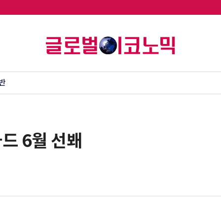
반
드 6월 선봬