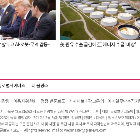
 앞두고 AI·로봇·무역 갈등↑
美 원유 수출 급감에 亞 에너지 수급 '비상'
글로벌게이머즈
더 블링스
리강령
이용자위원회
정정∙반론보도
기사제보
광고문의
이메일무단수집거
시 마포구 월드컵로62 서교동 한림빌딩 2층 | 법인명 : (주)그린미디어 | 제호 : 글로벌이코노믹 | 대표전
2232 | 등록·발행일자 : 2012년 8월 9일 | 발행인 : 김성원 | 편집인 : 김성원 | 청소년보호책임자 : 
 제공되는 모든 콘텐츠(기사 및 사진)를 무단 사용·복사·배포시 저작권법에 저촉되며, 법적 제재
글로벌이코노믹. All rights reserved. mail to
webmaster@g-enews.com