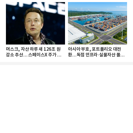
머스크, 자산 하루 새 126조 원
아시아 부호, 포트폴리오 대전
감소 추산… 스페이스X 주가 하
환…독점 인프라·실물자산 몰린
락 때문
다