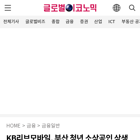
전체기사
글로벌비즈
종합
금융
증권
산업
ICT
부동산·공
HOME
>
금융
>
금융일반
KB리브모바일, 부산 청년 소상공인 상생