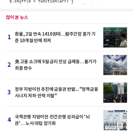
많이 본 뉴스
환율, 2일 연속 1410원대…前주간장 종가 기
1
준 10개월 만에 최저
美 고용 쇼크에 9월 금리 인상 급제동…물가가
2
최종 변수
정부 지방이전 추진에 금융권 반발... "정책금융
3
시너지 저하·인력 이탈"
국책은행 지방이전·민간은행 성과급이 '뇌
4
관'… 노사 대립 장기화