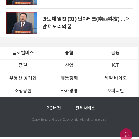
반도체 열전 (31) 난야테크(南亞科技) ...대
만 메모리의 꿈
글로벌비즈
종합
금융
증권
산업
ICT
부동산·공기업
유통경제
제약∙바이오
소상공인
ESG경영
오피니언
PC 버전
전체서비스
Copyright (c) Global Economic. All rights reserved.