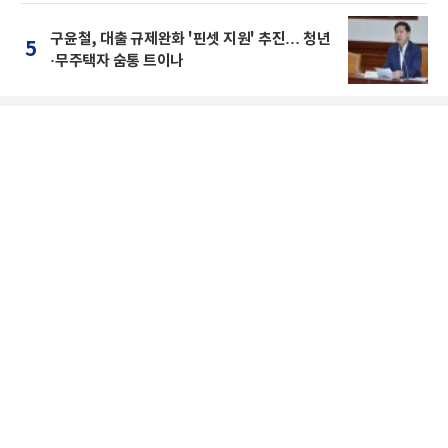
구윤철, 대출 규제완화 '핀셋 지원' 추진… 청년
5
·무주택자 숨통 트이나