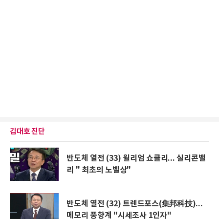
김대호 진단
반도체 열전 (33) 윌리엄 쇼클리... 실리콘밸
리 " 최초의 노벨상"
반도체 열전 (32) 트렌드포스(集邦科技)...
메모리 풍향계 "시세조사 1인자"