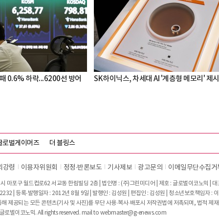
 0.6% 하락...6200선 방어
SK하이닉스, 차세대 AI '계층형 메모리' 제
글로벌게이머즈
더 블링스
리강령
이용자위원회
정정∙반론보도
기사제보
광고문의
이메일무단수집거
시 마포구 월드컵로62 서교동 한림빌딩 2층 | 법인명 : (주)그린미디어 | 제호 : 글로벌이코노믹 | 대표전
2232 | 등록·발행일자 : 2012년 8월 9일 | 발행인 : 김성원 | 편집인 : 김성원 | 청소년보호책임자 : 
 제공되는 모든 콘텐츠(기사 및 사진)를 무단 사용·복사·배포시 저작권법에 저촉되며, 법적 제재
글로벌이코노믹. All rights reserved. mail to
webmaster@g-enews.com