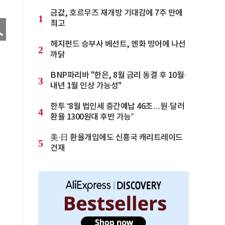
금값, 호르무즈 재개방 기대감에 7주 만에
1
최고
헤지펀드 승부사 베선트, 엔화 방어에 나선
2
까닭
BNP파리바 "한은, 8월 금리 동결 후 10월·
3
내년 1월 인상 가능성"
한투 “8월 법인세 중간예납 46조…원·달러
4
환율 1300원대 후반 가능”
美·日 환율개입에도 신흥국 캐리트레이드
5
건재