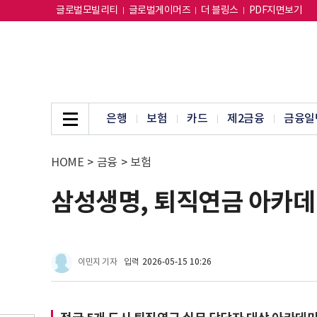
글로벌모빌리티
글로벌게이머즈
더 블링스
PDF지면보기
은행
보험
카드
제2금융
금융일
HOME
>
금융
>
보험
삼성생명, 퇴직연금 아카
이민지 기자
입력
2026-05-15 10:26