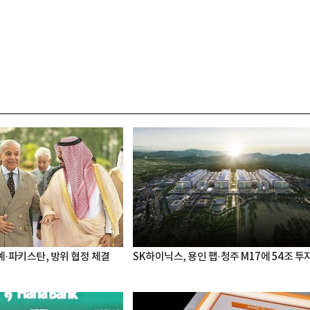
·파키스탄, 방위 협정 체결
SK하이닉스, 용인 팹·청주 M17에 54조 투
박지수 아나운서가 타본 ‘전설의 무쏘’
초보자도 반할 반전 매력”