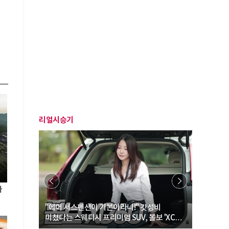
리얼시승기
자
… “여성·
"에어 서스펜션이 기본이라니!" 갓성비
"디자인 대
미쳤다는 스웨디시 프리미엄 SUV, 볼보 'XC60
크로스오버
B5 울트라'