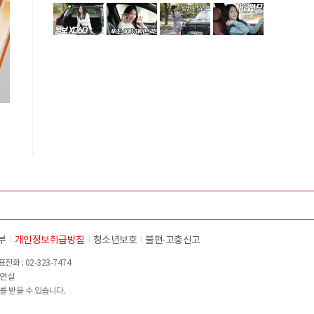
시
부
개인정보취급방침
청소년보호
불편∙고충신고
화 : 02-323-7474
이연실
를 받을 수 있습니다.