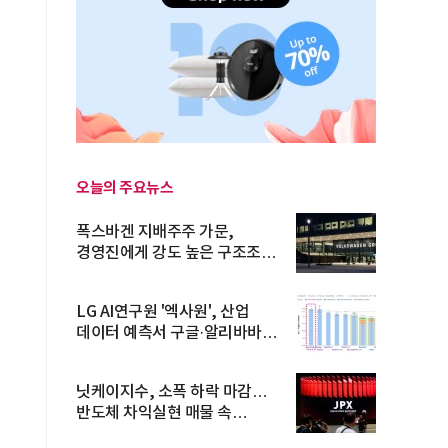
오늘의 주요뉴스
폭스바겐 지배주주 가문,
경영진에게 강도 높은 구조조정
주문
LG AI연구원 '엑사원', 산업
데이터 예측서 구글·알리바바
제쳐
닛케이지수, 소폭 하락 마감…
반도체 차익실현 매물 속
TOPIX 선...