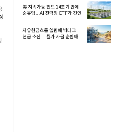
美 지속가능 펀드 14분기 만에
용
순유입…AI 전력망 ETF가 견인
개정
자유현금흐름 쏠림에 빅테크
현금 소진… 월가 자금 순환매
팅
확산