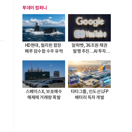
투데이 컴퍼니
HD현대, 필리핀 함정·
알파벳, 36조원 채권
페루 잠수함 수주 유력
발행 추진…AI 투자
시험대
스페이스X, 보호예수
타타그룹, 인도산 LFP
해제에 거래량 폭발
배터리 독자 개발