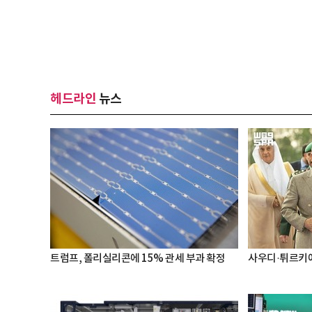
헤드라인
뉴스
트럼프, 폴리실리콘에 15% 관세 부과 확정
사우디·튀르키예