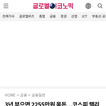
전체기사
글로벌비즈
종합
금융
증권
산업
ICT
부동산·공
HOME
>
금융
>
금융일반
3년 부으면 2255만원 목돈…코스피 랠리