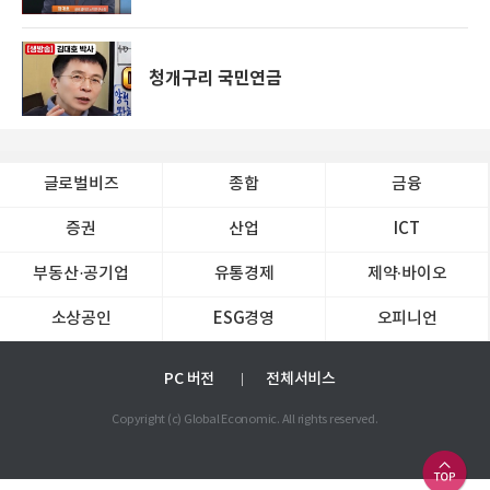
청개구리 국민연금
글로벌비즈
종합
금융
증권
산업
ICT
부동산·공기업
유통경제
제약∙바이오
소상공인
ESG경영
오피니언
PC 버전
전체서비스
Copyright (c) Global Economic. All rights reserved.