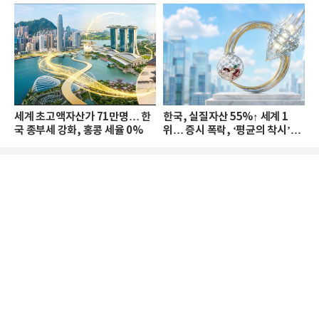
세계 초고액자산가 71만명… 한
한국, 실질자산 55%↑ 세계 1
국 종부세 강화, 홍콩 세율 0%
위… 증시 폭락, ‘평균의 착시’와
부의 유동성 위기