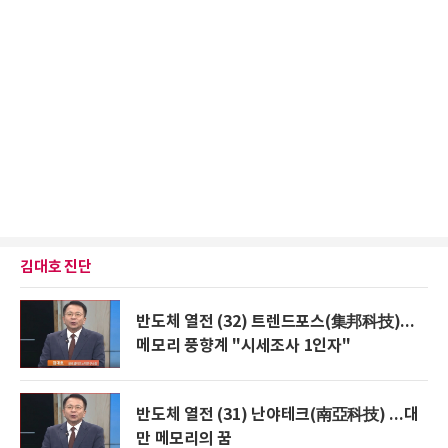
김대호 진단
반도체 열전 (32) 트렌드포스(集邦科技)...
메모리 풍향계 "시세조사 1인자"
반도체 열전 (31) 난야테크(南亞科技) ...대
만 메모리의 꿈