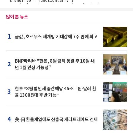
많이 본 뉴스
1
금값, 호르무즈 재개방 기대감에 7주 만에 최고
BNP파리바 "한은, 8월 금리 동결 후 10월·내
2
년 1월 인상 가능성"
한투 “8월 법인세 중간예납 46조…원·달러 환
3
율 1300원대 후반 가능”
4
美·日 환율개입에도 신흥국 캐리트레이드 건재