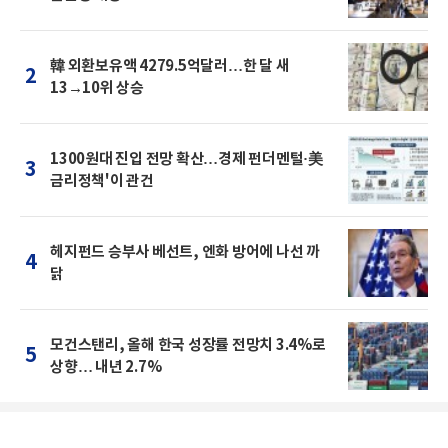
韓 외환보유액 4279.5억달러…한 달 새
2
13→10위 상승
1300원대 진입 전망 확산…경제 펀더멘털·美
3
금리정책'이 관건
헤지펀드 승부사 베선트, 엔화 방어에 나선 까
4
닭
모건스탠리, 올해 한국 성장률 전망치 3.4%로
5
상향… 내년 2.7%