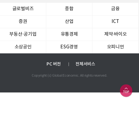
글로벌비즈
종합
금융
증권
산업
ICT
부동산·공기업
유통경제
제약∙바이오
소상공인
ESG경영
오피니언
PC 버전
전체서비스
Copyright (c) Global Economic. All rights reserved.