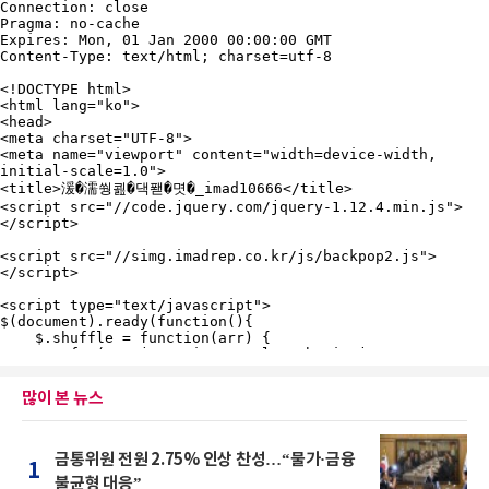
많이 본 뉴스
금통위원 전원 2.75% 인상 찬성…“물가·금융
1
불균형 대응”