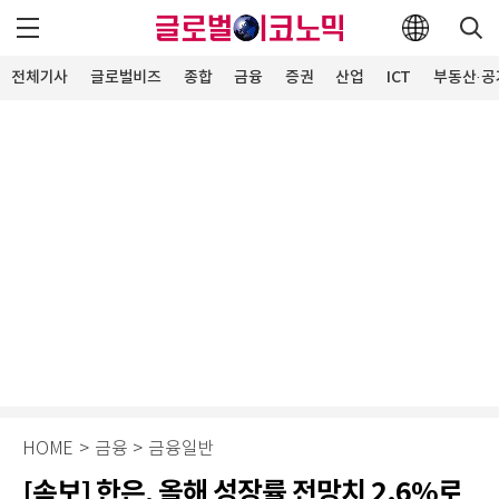
전체기사
글로벌비즈
종합
금융
증권
산업
ICT
부동산·공
HOME
>
금융
>
금융일반
[속보] 한은, 올해 성장률 전망치 2.6%로