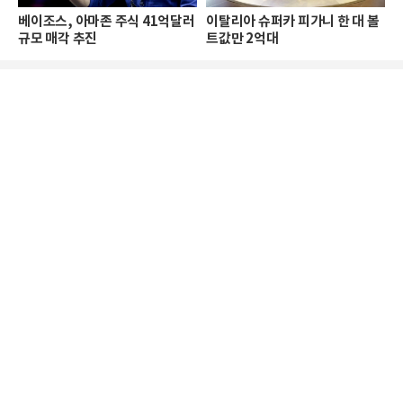
베이조스, 아마존 주식 41억달러
이탈리아 슈퍼카 피가니 한 대 볼
규모 매각 추진
트값만 2억대