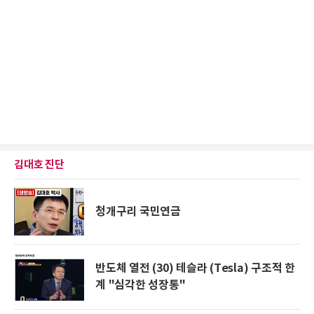
김대호 진단
청개구리 국민연금
반도체 열전 (30) 테슬라 (Tesla) 구조적 한
계 "심각한 성장통"