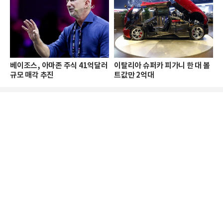
베이조스, 아마존 주식 41억달러
이탈리아 슈퍼카 피가니 한 대 볼
규모 매각 추진
트값만 2억대