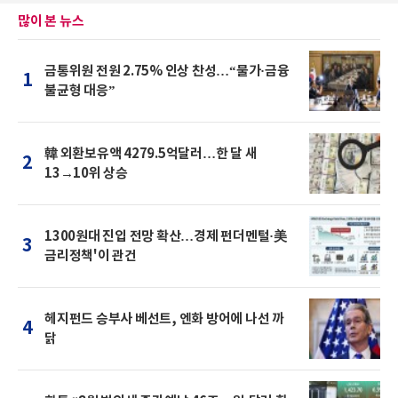
많이 본 뉴스
금통위원 전원 2.75% 인상 찬성…“물가·금융
1
불균형 대응”
韓 외환보유액 4279.5억달러…한 달 새
2
13→10위 상승
1300원대 진입 전망 확산…경제 펀더멘털·美
3
금리정책'이 관건
헤지펀드 승부사 베선트, 엔화 방어에 나선 까
4
닭