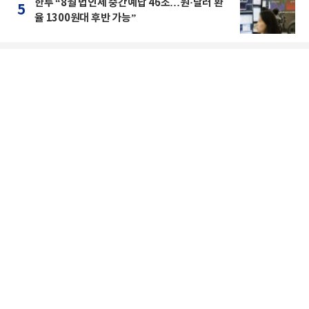
한투 “8월 법인세 중간예납 46조…원·달러 환
5
율 1300원대 후반 가능”