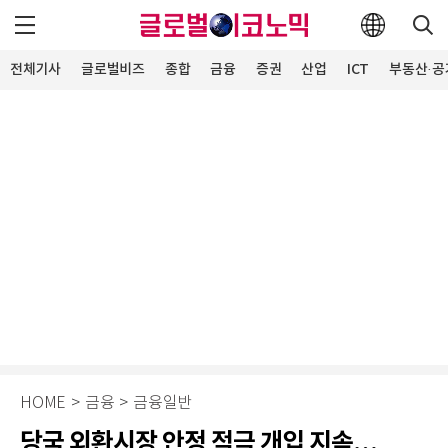
전체기사
글로벌비즈
종합
금융
증권
산업
ICT
부동산·공
HOME
>
금융
>
금융일반
당국 외환시장 안정 적극 개입 지속…