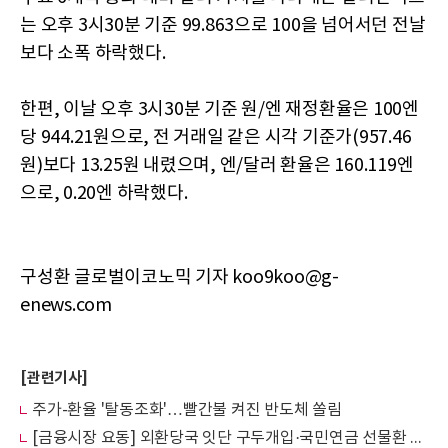
는 오후 3시30분 기준 99.863으로 100을 넘어서던 전날
보다 소폭 하락했다.
한편, 이날 오후 3시30분 기준 원/엔 재정환율은 100엔
당 944.21원으로, 전 거래일 같은 시각 기준가(957.46
원)보다 13.25원 내렸으며, 엔/달러 환율은 160.119엔
으로, 0.20엔 하락했다.
구성환 글로벌이코노믹 기자 koo9koo@g-
enews.com
[관련기사]
주가-환율 '탈동조화'…빨간불 켜진 반도체 쏠림
[금융시장 요동] 외환당국 잇단 구두개입·국민연금 선물환 매도… 환율 1535원 마감