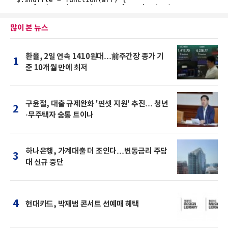
많이 본 뉴스
환율, 2일 연속 1410원대…前주간장 종가 기
1
준 10개월 만에 최저
구윤철, 대출 규제완화 '핀셋 지원' 추진… 청년
2
·무주택자 숨통 트이나
하나은행, 가계대출 더 조인다…변동금리 주담
3
대 신규 중단
4
현대카드, 박재범 콘서트 선예매 혜택