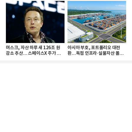
머스크, 자산 하루 새 126조 원
아시아 부호, 포트폴리오 대전
감소 추산… 스페이스X 주가 하
환…독점 인프라·실물자산 몰린
락 때문
다