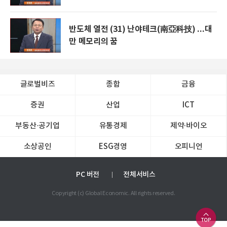
반도체 열전 (31) 난야테크(南亞科技) ...대
만 메모리의 꿈
글로벌비즈
종합
금융
증권
산업
ICT
부동산·공기업
유통경제
제약∙바이오
소상공인
ESG경영
오피니언
PC 버전
전체서비스
Copyright (c) Global Economic. All rights reserved.