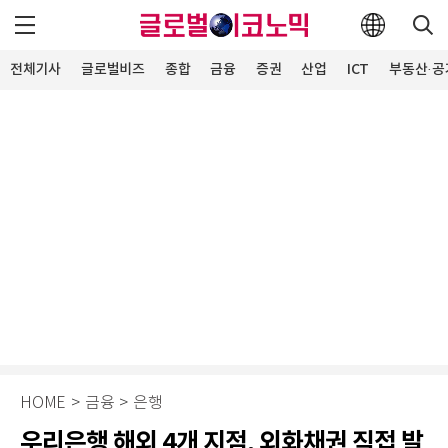
전체기사
글로벌비즈
종합
금융
증권
산업
ICT
부동산·공
HOME
>
금융
>
은행
우리은행 해외 4개 지점, 외화채권 직접 발