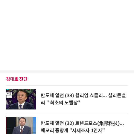
김대호 진단
반도체 열전 (33) 윌리엄 쇼클리... 실리콘밸
리 " 최초의 노벨상"
반도체 열전 (32) 트렌드포스(集邦科技)...
메모리 풍향계 "시세조사 1인자"