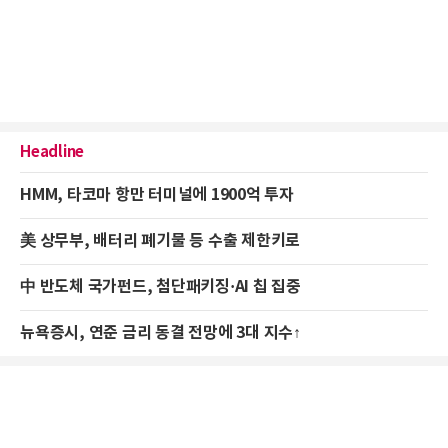
Headline
HMM, 타코마 항만 터미널에 1900억 투자
美 상무부, 배터리 폐기물 등 수출 제한키로
中 반도체 국가펀드, 첨단패키징·AI 칩 집중
뉴욕증시, 연준 금리 동결 전망에 3대 지수↑