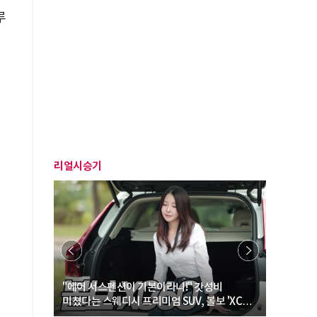
루
리얼시승기
… “여성·
"에어 서스펜션이 기본이라니!" 갓성비
"디자인 대
미쳤다는 스웨디시 프리미엄 SUV, 볼보 'XC60
크로스오버
B5 울트라'