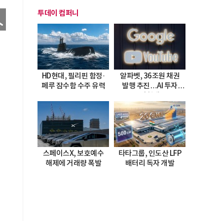
투데이 컴퍼니
HD현대, 필리핀 함정·
알파벳, 36조원 채권
페루 잠수함 수주 유력
발행 추진…AI 투자
시험대
스페이스X, 보호예수
타타그룹, 인도산 LFP
해제에 거래량 폭발
배터리 독자 개발