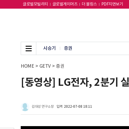
글로벌모빌리티
글로벌게이머즈
더 블링스
PDF지면보기
시승기
증권
HOME
>
GETV
>
증권
[동영상] LG전자, 2분기
김대성 연구소장
입력
2022-07-08 18:11