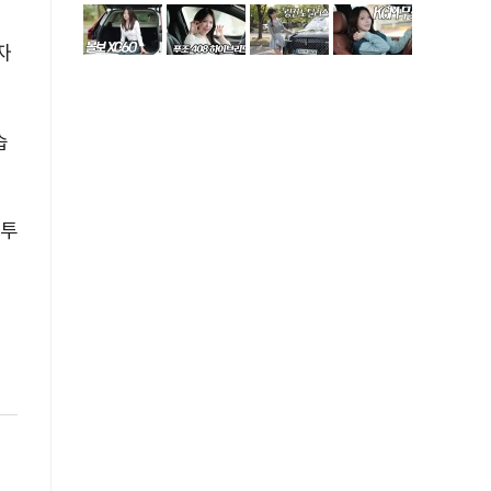
자
습
 투