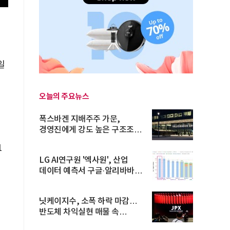
일
오늘의 주요뉴스
폭스바겐 지배주주 가문,
경영진에게 강도 높은 구조조정
주문
1
LG AI연구원 '엑사원', 산업
데이터 예측서 구글·알리바바
제쳐
닛케이지수, 소폭 하락 마감…
반도체 차익실현 매물 속
TOPIX 선...