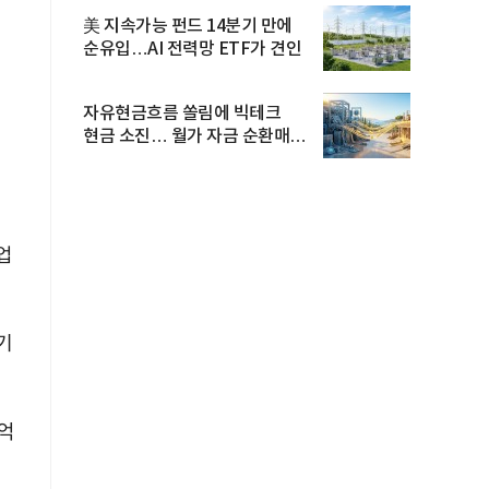
美 지속가능 펀드 14분기 만에
순유입…AI 전력망 ETF가 견인
자유현금흐름 쏠림에 빅테크
현금 소진… 월가 자금 순환매
확산
업
기
0억