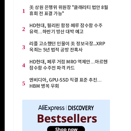
美 상원 은행위 위원장 "클래리티 법안 8월
1
휴회 전 표결 가능"
HD현대, 필리핀 함정·페루 잠수함 수주
2
유력…하반기 방산 대박 예고
리플 고소했던 인물이 美 정보국장...XRP
3
옥죄는 5년 법적 공방 잔혹사
HD현대, 페루 거점 MRO 역제안…아르헨
4
잠수함 수주전 파격 카드
엔비디아, GPU-SSD 직결 표준 추진…
5
HBM 병목 우회