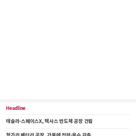
Headline
테슬라·스페이스X, 텍사스 반도체 공장 건립
헝가리 배터리 공장, 가뭄에 전력·용수 감축