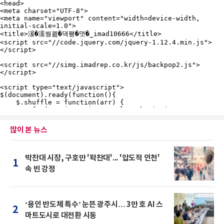
많이 본 뉴스
박찬대 시장, 구호만 '꽉찬대'... '압도적 인천'
1
속 빈 강정
‘용인 반도체 특수’ 눈뜬 광주시… 3만 호 AI 스
2
마트도시로 대전환 시동