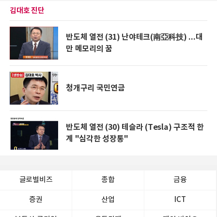
김대호 진단
반도체 열전 (31) 난야테크(南亞科技) ...대
만 메모리의 꿈
청개구리 국민연금
반도체 열전 (30) 테슬라 (Tesla) 구조적 한
계 "심각한 성장통"
글로벌비즈
종합
금융
증권
산업
ICT