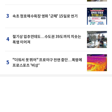
3
속초 청호해수욕장 영화 '군체' 15일로 연기
절기상 입추인데도…수도권 39도까지 치솟는
4
폭염 이어져
"더워서 못 뛰어" 프로야구 전면 중단…폭염에
5
프로스포츠 '비상'