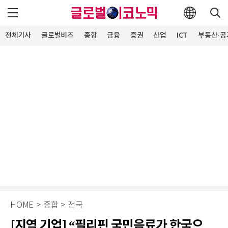
전체기사
글로벌비즈
종합
금융
증권
산업
ICT
부동산·공
HOME
>
종합
>
전국
[지역 기업] “필리핀 국민음료가 한국으