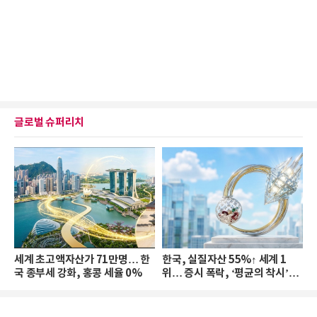
글로벌 슈퍼리치
세계 초고액자산가 71만명… 한
한국, 실질자산 55%↑ 세계 1
국 종부세 강화, 홍콩 세율 0%
위… 증시 폭락, ‘평균의 착시’와
부의 유동성 위기