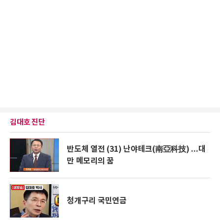
김대호 진단
반도체 열전 (31) 난야테크(南亞科技) ...대
만 메모리의 꿈
청개구리 국민연금