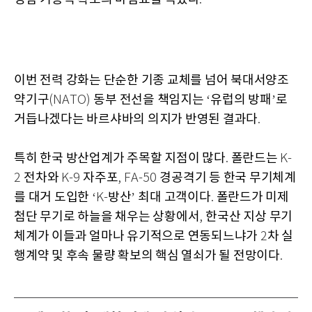
이번 전력 강화는 단순한 기종 교체를 넘어 북대서양조
약기구
동부 전선을 책임지는
유럽의 방패
로
(NATO)
‘
’
거듭나겠다는 바르샤바의 의지가 반영된 결과다
.
특히 한국 방산업계가 주목할 지점이 많다
폴란드는
.
K-
전차와
자주포
경공격기 등 한국 무기체계
2
K-9
, FA-50
를 대거 도입한
방산
최대 고객이다
폴란드가 미제
‘K-
’
.
첨단 무기로 하늘을 채우는 상황에서
한국산 지상 무기
,
체계가 이들과 얼마나 유기적으로 연동되느냐가
차 실
2
행계약 및 후속 물량 확보의 핵심 열쇠가 될 전망이다
.