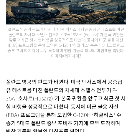
폴란드 영공의 판도가 바뀐다. 미국 텍사스에서 공중급유 테스트를 마친
폴란드의 차세대 스텔스 전투기 F-35A ‘호사르(Husarz)’가 본국 귀환을
앞두고 최근 첫 시험 비행을 성공적으로 마쳤다. 동시에 미군 불용 자산
(EDA) 프로그램을 통해 도입한 C-130H ‘허큘리스’ 수송기 5대도 폴란드
중부 포비츠 기지에 모두 도착하며 병참 기동력 확보의 마침표를 찍었다.
이미지=제미나이3
폴란드 영공의 판도가 바뀐다
미국 텍사스에서 공중급
.
유 테스트를 마친 폴란드의 차세대 스텔스 전투기
F-
호사르
가 본국 귀환을 앞두고 최근 첫 시
35A ‘
(Husarz)’
험 비행을 성공적으로 마쳤다
동시에 미군 불용 자산
.
프로그램을 통해 도입한
허큘리스
수
(EDA)
C-130H ‘
’
송기
대도 폴란드 중부 포비츠 기지에 모두 도착하며
5
병참 기동력 확보의 마침표를 찍었다
.