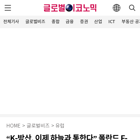
전체기사
글로벌비즈
종합
금융
증권
산업
ICT
부동산·공
HOME
>
글로벌비즈
>
유럽
“K-방산, 이제 하늘과 통한다” 폴란드 F-