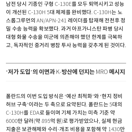
남전 당시 기종인 구형
를 모두 퇴역시키고 성능
C-130E
이 개선된
대 체제를 완비했다
는 노
C-130H 5
. C-130H
스롭그루먼의
레이더를 탑재해 전천후 정
AN/APN-241
밀 수송 능력을 확보했다
과거 아프가니스탄 파병 당시
.
대형 화물 수송을 미군에 의존해야 했던 한계를 극복하
고
독자적인 중거리 병참 투사 능력을 갖추게 된 것이다
,
.
저가 도입
의 이면과
방산에 던지는
메시지
‘
’
K-
MRO
폴란드의 이번 도입 방식은
예산 최적화
와
현지 정비
‘
’
‘
허브 구축
이라는 두 축으로 요약된다
폴란드는
대의
’
.
5
를
로 들이며 기체 가치는 미측 기준 약
C-130H
EDA
만 달러
약
억 원
로 평가받았으나
실제 현금
6000
(
895
)
,
지출은 보관해체와 수리
개조 비용을 포함해 약
만
·
1430