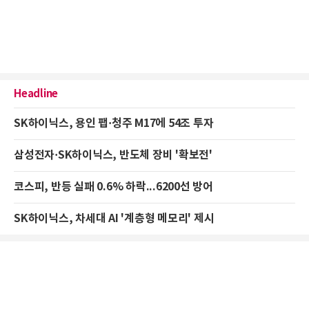
Headline
SK하이닉스, 용인 팹·청주 M17에 54조 투자
삼성전자·SK하이닉스, 반도체 장비 '확보전'
코스피, 반등 실패 0.6% 하락...6200선 방어
SK하이닉스, 차세대 AI '계층형 메모리' 제시