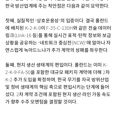
한국 방산업계에 주는 착안점은 다음과 같이 요약한다
.
첫째
실질적인
상호운용성
의 입증이다
결국 폴란드
,
‘
’
.
에 배치된
이
와 같은 전술 데이터
K-2·K-9
F-35·C-130H
링크
등
를 통해 실시간 표적
탄착 정보와 보급
(Link-16
)
·
상황을 공유하는
네트워크 중심전
에 얼마나 자
‘
(NCW)’
연스럽게 녹아드느냐가 추가 계약의 성패를 좌우한다
.
둘째
현지 생산 생태계의 편입이다
폴란드는 이미
,
.
K-
을 포함한 대규모 패키지 계약에 더해
차
2·K-9·FA-50
2
추가 도입을 확정하며
한국 무기를 자국 방위산업
K-2
,
및 정비 생태계의 핵심 축으로 편입시키는 단계에 들어
섰다
차 계약 조건에 포함된 현지 생산 라인 가동 속도
. 2
가 향후 수주 모멘텀을 결정할 것이다
.