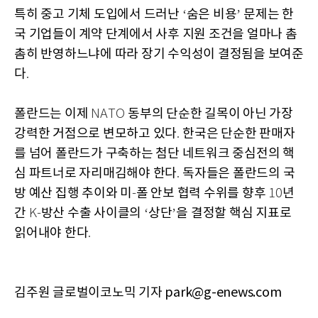
특히 중고 기체 도입에서 드러난
숨은 비용
문제는 한
‘
’
국 기업들이 계약 단계에서 사후 지원 조건을 얼마나 촘
촘히 반영하느냐에 따라 장기 수익성이 결정됨을 보여준
다
.
폴란드는 이제
동부의 단순한 길목이 아닌 가장
NATO
강력한 거점으로 변모하고 있다
한국은 단순한 판매자
.
를 넘어 폴란드가 구축하는 첨단 네트워크 중심전의 핵
심 파트너로 자리매김해야 한다
독자들은 폴란드의 국
.
방 예산 집행 추이와 미
폴 안보 협력 수위를 향후
년
-
10
간
방산 수출 사이클의
상단
을 결정할 핵심 지표로
K-
‘
’
읽어내야 한다
.
김주원 글로벌이코노믹 기자 park@g-enews.com