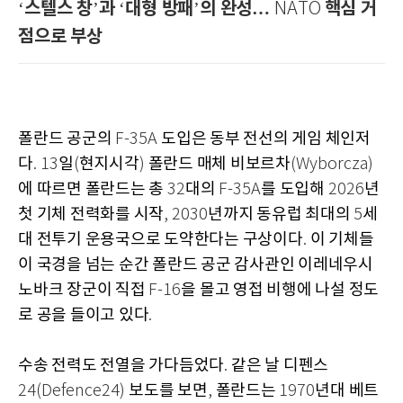
스텔스 창
과
대형 방패
의 완성…
핵심 거
‘
’
‘
’
NATO
점으로 부상
폴란드 공군의
도입은 동부 전선의 게임 체인저
F-35A
다
일
현지시각
폴란드 매체 비보르차
. 13
(
)
(Wyborcza)
에 따르면 폴란드는 총
대의
를 도입해
년
32
F-35A
2026
첫 기체 전력화를 시작
년까지 동유럽 최대의
세
, 2030
5
대 전투기 운용국으로 도약한다는 구상이다
이 기체들
.
이 국경을 넘는 순간 폴란드 공군 감사관인 이레네우시
노바크 장군이 직접
을 몰고 영접 비행에 나설 정도
F-16
로 공을 들이고 있다
.
수송 전력도 전열을 가다듬었다
같은 날 디펜스
.
보도를 보면
폴란드는
년대 베트
24(Defence24)
,
1970