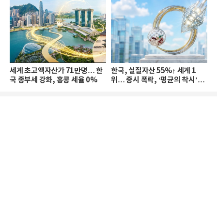
세계 초고액자산가 71만명… 한
한국, 실질자산 55%↑ 세계 1
국 종부세 강화, 홍콩 세율 0%
위… 증시 폭락, ‘평균의 착시’와
부의 유동성 위기