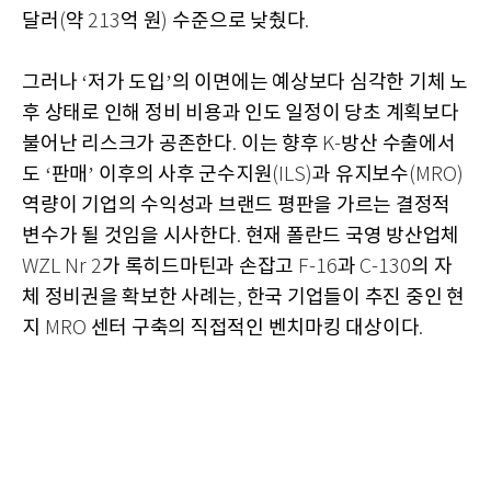
달러
약
억 원
수준으로 낮췄다
(
213
)
.
그러나
저가 도입
의 이면에는 예상보다 심각한 기체 노
‘
’
후 상태로 인해 정비 비용과 인도 일정이 당초 계획보다
불어난 리스크가 공존한다
이는 향후
방산 수출에서
.
K-
도
판매
이후의 사후 군수지원
과 유지보수
‘
’
(ILS)
(MRO)
역량이 기업의 수익성과 브랜드 평판을 가르는 결정적
변수가 될 것임을 시사한다
현재 폴란드 국영 방산업체
.
가 록히드마틴과 손잡고
과
의 자
WZL Nr 2
F-16
C-130
체 정비권을 확보한 사례는
한국 기업들이 추진 중인 현
,
지
센터 구축의 직접적인 벤치마킹 대상이다
MRO
.