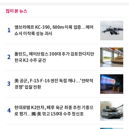
많이 본 뉴스
엠브라에르 KC-390, 600m 이륙 입증…에어
1
쇼서 이착륙 성능 과시
폴란드, 에이브럼스 300대 추가 검토한다지만
2
한국 K2 수주 굳건
美 공군, F-15·F-16 엔진 독점 깨나…'전략적
3
경쟁' 입찰 전환
현대로템 K2전차, 페루 육군 최종 추천 기종으
4
로 평가…獨·美 꺾고 150대 수주 청신호